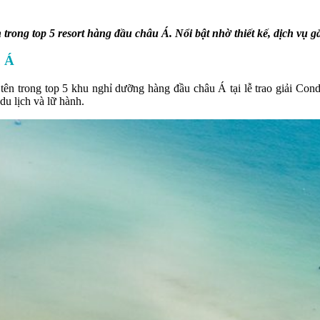
p 5 resort hàng đầu châu Á. Nổi bật nhờ thiết kế, dịch vụ gắn kê
u Á
ên trong top 5 khu nghỉ dưỡng hàng đầu châu Á tại lễ trao giải Cond
du lịch và lữ hành.