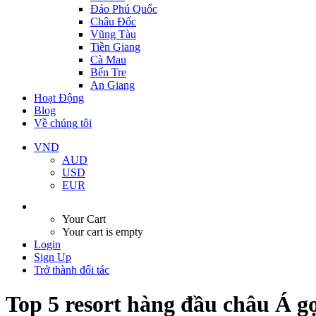
Đảo Phú Quốc
Châu Đốc
Vũng Tàu
Tiền Giang
Cà Mau
Bến Tre
An Giang
Hoạt Động
Blog
Về chúng tôi
VND
AUD
USD
EUR
Your Cart
Your cart is empty
Login
Sign Up
Trở thành đối tác
Top 5 resort hàng đầu châu Á 