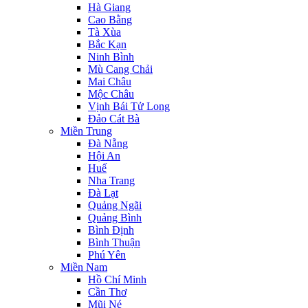
Hà Giang
Cao Bằng
Tà Xùa
Bắc Kạn
Ninh Bình
Mù Cang Chải
Mai Châu
Mộc Châu
Vịnh Bái Tử Long
Đảo Cát Bà
Miền Trung
Đà Nẵng
Hội An
Huế
Nha Trang
Đà Lạt
Quảng Ngãi
Quảng Bình
Bình Định
Bình Thuận
Phú Yên
Miền Nam
Hồ Chí Minh
Cần Thơ
Mũi Né