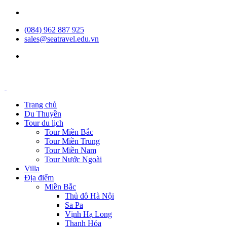
(084) 962 887 925
sales@seatravel.edu.vn
Trang chủ
Du Thuyền
Tour du lịch
Tour Miền Bắc
Tour Miền Trung
Tour Miền Nam
Tour Nước Ngoài
Villa
Địa điểm
Miền Bắc
Thủ đô Hà Nội
Sa Pa
Vịnh Hạ Long
Thanh Hóa