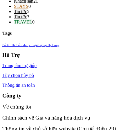
Khách sạn
21
STAYS
0
Tin tức
5
Tin tức
3
TRAVEL
0
Tags
Bỏ túi 16 điểm du lịch nội bật tại Hạ Long
Hỗ Trợ
Trung tâm trợ giúp
Tùy chọn hủy bỏ
Thông tin an toàn
Công ty
Về chúng tôi​
Chính sách về Giá và hàng hóa dịch vụ​
Thông tin về chủ sở hữu website (Chi tiết Điều 29)​