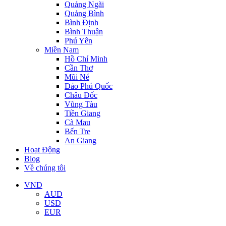
Quảng Ngãi
Quảng Bình
Bình Định
Bình Thuận
Phú Yên
Miền Nam
Hồ Chí Minh
Cần Thơ
Mũi Né
Đảo Phú Quốc
Châu Đốc
Vũng Tàu
Tiền Giang
Cà Mau
Bến Tre
An Giang
Hoạt Động
Blog
Về chúng tôi
VND
AUD
USD
EUR