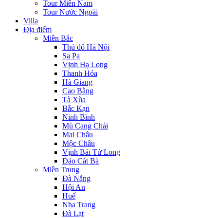
Tour Miền Nam
Tour Nước Ngoài
Villa
Địa điểm
Miền Bắc
Thủ đô Hà Nội
Sa Pa
Vịnh Hạ Long
Thanh Hóa
Hà Giang
Cao Bằng
Tà Xùa
Bắc Kạn
Ninh Bình
Mù Cang Chải
Mai Châu
Mộc Châu
Vịnh Bái Tử Long
Đảo Cát Bà
Miền Trung
Đà Nẵng
Hội An
Huế
Nha Trang
Đà Lạt