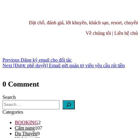
Đặt chỗ, đánh giá, lời khuyên, khách sạn, resort, chuyế
Về chúng tôi | Liên hệ chún
Điều
Previous
Previous
Đăng ký email cho đối tác
hướng
Next
post:
Next
[Được phê duyệt] Email gửi quản trị viên yêu cầu rút tiền
bài
post:
viết
0 Comment
Search
Categories
BOOKING
2
Cẩm nang
107
Du Thuyền
9