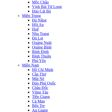
Mộc Châu
Vịnh Bái Tử Long
Đảo Cát Bà
Miền Trung
Đà Nẵng
Hội An
Huế
Nha Trang
Đà Lạt
Quảng Ngãi
Quảng Bình
Bình Định
Bình Thuận
Phú Yên
Miền Nam
Hồ Chí Minh
Cần Thơ
Mũi Né
Đảo Phú Quốc
Châu Đốc
Vũng Tàu
Tiền Giang
Cà Mau
Bến Tre
An Giang