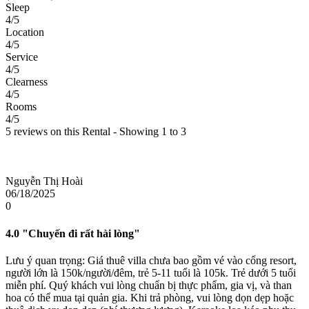
Sleep
4/5
Location
4/5
Service
4/5
Clearness
4/5
Rooms
4/5
5 reviews on this Rental - Showing 1 to 3
Nguyễn Thị Hoài
06/18/2025
0
4.0
"Chuyến đi rất hài lòng"
Lưu ý quan trọng: Giá thuê villa chưa bao gồm vé vào cổng resort,
người lớn là 150k/người/đêm, trẻ 5-11 tuổi là 105k. Trẻ dưới 5 tuổi
miễn phí. Quý khách vui lòng chuẩn bị thực phẩm, gia vị, và than
hoa có thể mua tại quản gia. Khi trả phòng, vui lòng dọn dẹp hoặc