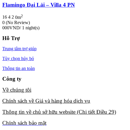
Flamingo Đại Lải – Villa 4 PN
2
16
4
2
0m
0
(No Review)
000VND
/ 1 night(s)
Hỗ Trợ
Trung tâm trợ giúp
Tùy chọn hủy bỏ
Thông tin an toàn
Công ty
Về chúng tôi​
Chính sách về Giá và hàng hóa dịch vụ​
Thông tin về chủ sở hữu website (Chi tiết Điều 29)​
Chính sách bảo mật​