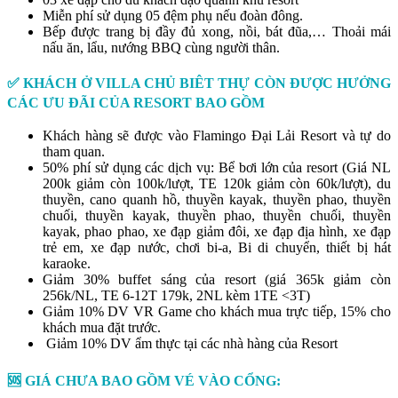
Miễn phí sử dụng 05 đệm phụ nếu đoàn đông.
Bếp được trang bị đầy đủ xong, nồi, bát đũa,… Thoải mái
nấu ăn, lẩu, nướng BBQ cùng người thân.
✅ KHÁCH Ở VILLA CHỦ BIÊT THỰ CÒN ĐƯỢC HƯỞNG
CÁC ƯU ĐÃI CỦA RESORT BAO GỒM
Khách hàng sẽ được vào Flamingo Đại Lải Resort và tự do
tham quan.
50% phí sử dụng các dịch vụ: Bể bơi lớn của resort (Giá NL
200k giảm còn 100k/lượt, TE 120k giảm còn 60k/lượt), du
thuyền, cano quanh hồ, thuyền kayak, thuyền phao, thuyền
chuối, thuyền kayak, thuyền phao, thuyền chuối, thuyền
kayak, phao phao, xe đạp giảm đôi, xe đạp địa hình, xe đạp
trẻ em, xe đạp nước, chơi bi-a, Bi di chuyển, thiết bị hát
karaoke.
Giảm 30% buffet sáng của resort (giá 365k giảm còn
256k/NL, TE 6-12T 179k, 2NL kèm 1TE <3T)
Giảm 10% DV VR Game cho khách mua trực tiếp, 15% cho
khách mua đặt trước.
Giảm 10% DV ẩm thực tại các nhà hàng của Resort
🆘
GIÁ CHƯA BAO GỒM VÉ VÀO CỔNG: