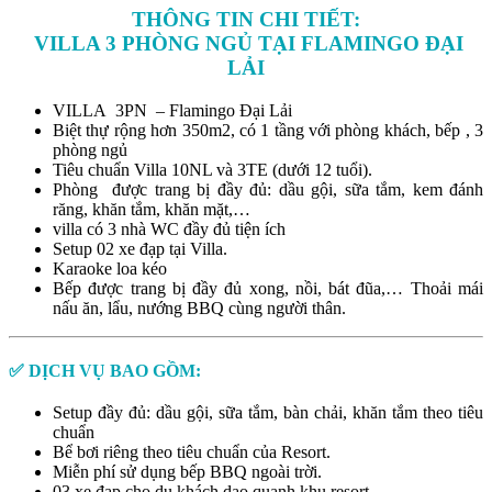
THÔNG TIN CHI TIẾT:
VILLA 3 PHÒNG NGỦ TẠI FLAMINGO ĐẠI
LẢI
VILLA 3PN – Flamingo Đại Lải
Biệt thự rộng hơn 350m2, có 1 tầng với phòng khách, bếp , 3
phòng ngủ
Tiêu chuẩn Villa 10NL và 3TE (dưới 12 tuổi).
Phòng được trang bị đầy đủ: dầu gội, sữa tắm, kem đánh
răng, khăn tắm, khăn mặt,…
villa có 3 nhà WC đầy đủ tiện ích
Setup 02 xe đạp tại Villa.
Karaoke loa kéo
Bếp được trang bị đầy đủ xong, nồi, bát đũa,… Thoải mái
nấu ăn, lẩu, nướng BBQ cùng người thân.
✅ DỊCH VỤ BAO GỒM:
Setup đầy đủ: dầu gội, sữa tắm, bàn chải, khăn tắm theo tiêu
chuẩn
Bể bơi riêng theo tiêu chuẩn của Resort.
Miễn phí sử dụng bếp BBQ ngoài tr
ời.
03 xe đạp cho du khách dạo quanh khu resort