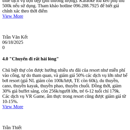
thuê dịch vụ dọn dẹp (phí thương lượng). Karaoke loa kéo phụ thu
500k nếu sử dụng. Tham khảo hotline 096.288.7925 để biết giá
chính xác theo thời điểm
View More
Trần Văn Kết
06/18/2025
0
4.0
"Chuyến đi rất hài lòng"
Chủ biệt thự còn được hưởng nhiều ưu đãi của resort như miễn phí
vào cổng, tự do tham quan, và giảm giá 50% các dịch vụ lớn như bể
bơi resort (giá NL giảm còn 100k/lượt, TE còn 60k), du thuyền,
cano, thuyền kayak, thuyền phao, thuyền chuối. Đồng thời, giảm
30% giá buffet sáng, còn 256k/người lớn, trẻ 6-12 tuổi chỉ 179k.
Các dịch vụ VR Game, ẩm thực trong resort cũng được giảm giá từ
10-15%.
View More
Trần Thiết