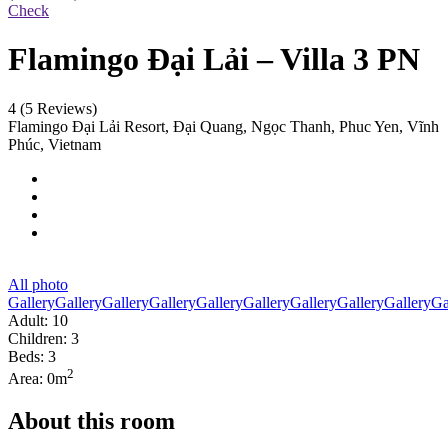
Check
Flamingo Đại Lải – Villa 3 PN
4
(5 Reviews)
Flamingo Đại Lải Resort, Đại Quang, Ngọc Thanh, Phuc Yen, Vĩnh
Phúc, Vietnam
All photo
Gallery
Gallery
Gallery
Gallery
Gallery
Gallery
Gallery
Gallery
Gallery
Ga
Adult: 10
Children: 3
Beds: 3
2
Area: 0m
About this room