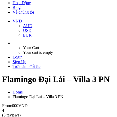
Hoạt Động
Blog
Về chúng tôi
VND
AUD
USD
EUR
Your Cart
Your cart is empty
Login
Sign Up
Trở thành đối tác
Flamingo Đại Lải – Villa 3 PN
Home
Flamingo Đại Lải – Villa 3 PN
From:
000VND
4
(5 reviews)