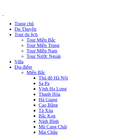
Trang chủ
Du Thuyền
Tour du lịch
Tour Miền Bắc
Tour Miền Trung
Tour Miền Nam
Tour Nước Ngoài
Villa
Địa điểm
Miền Bắc
Thủ đô Hà Nội
Sa Pa
Vịnh Hạ Long
Thanh Hóa
Hà Giang
Cao Bằng
Tà Xùa
Bắc Kạn
Ninh Bình
Mù Cang Chải
Mai Châu