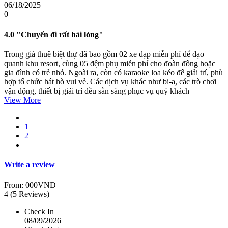
06/18/2025
0
4.0
"Chuyến đi rất hài lòng"
Trong giá thuê biệt thự đã bao gồm 02 xe đạp miễn phí để dạo
quanh khu resort, cùng 05 đệm phụ miễn phí cho đoàn đông hoặc
gia đình có trẻ nhỏ. Ngoài ra, còn có karaoke loa kéo để giải trí, phù
hợp tổ chức hát hò vui vẻ. Các dịch vụ khác như bi-a, các trò chơi
vận động, thiết bị giải trí đều sẵn sàng phục vụ quý khách
View More
1
2
Write a review
From:
000VND
4
(5 Reviews)
Check In
08/09/2026