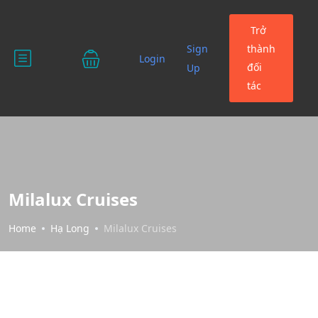
Trở
Sign
thành
Login
đối
Up
tác
Milalux Cruises
Home
Hạ Long
Milalux Cruises