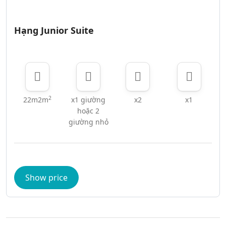
Hạng Junior Suite
2
22m2m
x1 giường
x2
x1
hoặc 2
giường nhỏ
Show price