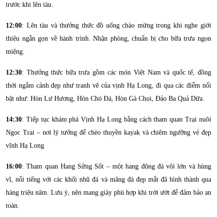
trước khi lên tàu.
12:00
: Lên tàu và thưởng thức đồ uống chào mừng trong khi nghe giới
thiệu ngắn gọn về hành trình. Nhận phòng, chuẩn bị cho bữa trưa ngon
miệng.
12:30
: Thưởng thức bữa trưa gồm các món Việt Nam và quốc tế, đồng
thời ngắm cảnh đẹp như tranh vẽ của vịnh Hạ Long, đi qua các điểm nổi
bật như: Hòn Lư Hương, Hòn Chó Đá, Hòn Gà Chọi, Đảo Ba Quả Dừa.
14:30
: Tiếp tục khám phá Vịnh Hạ Long bằng cách tham quan Trại nuôi
Ngọc Trai – nơi lý tưởng để chèo thuyền kayak và chiêm ngưỡng vẻ đẹp
vĩnh Hạ Long
16:00
: Tham quan Hang Sửng Sốt – một hang động đá vôi lớn và hùng
vĩ, nổi tiếng với các khối nhũ đá và măng đá đẹp mắt đã hình thành qua
hàng triệu năm. Lưu ý, nên mang giày phù hợp khi trời ướt để đảm bảo an
toàn.