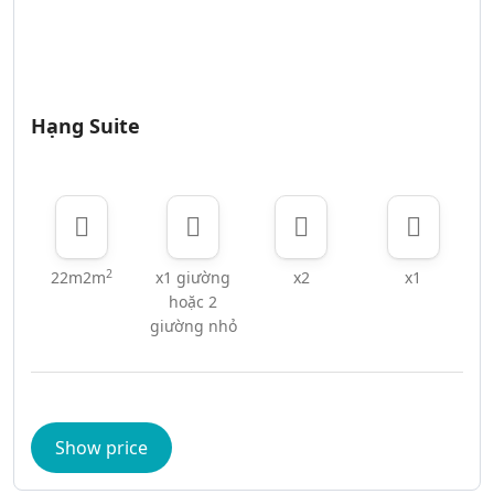
Hạng Suite
2
22m2m
x1 giường
x2
x1
hoặc 2
giường nhỏ
Show price