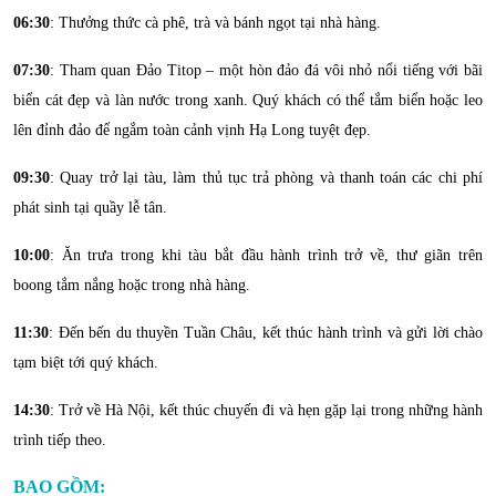
06:30
: Thưởng thức cà phê, trà và bánh ngọt tại nhà hàng.
07:30
: Tham quan Đảo Titop – một hòn đảo đá vôi nhỏ nổi tiếng với bãi
biển cát đẹp và làn nước trong xanh. Quý khách có thể tắm biển hoặc leo
lên đỉnh đảo để ngắm toàn cảnh vịnh Hạ Long tuyệt đẹp.
09:30
: Quay trở lại tàu, làm thủ tục trả phòng và thanh toán các chi phí
phát sinh tại quầy lễ tân.
10:00
: Ăn trưa trong khi tàu bắt đầu hành trình trở về, thư giãn trên
boong tắm nắng hoặc trong nhà hàng.
11:30
: Đến bến du thuyền Tuần Châu, kết thúc hành trình và gửi lời chào
tạm biệt tới quý khách.
14:30
: Trở về Hà Nội, kết thúc chuyến đi và hẹn gặp lại trong những hành
trình tiếp theo.
BAO GỒM: