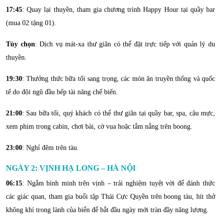
17:45
: Quay lại thuyền, tham gia chương trình Happy Hour tại quầy bar
(mua 02 tặng 01).
Tùy chọn
: Dịch vụ mát-xa thư giãn có thể đặt trực tiếp với quản lý du
thuyền.
19:30
: Thưởng thức bữa tối sang trọng, các món ăn truyền thống và quốc
tế do đội ngũ đầu bếp tài năng chế biến.
21:00
: Sau bữa tối, quý khách có thể thư giãn tại quầy bar, spa, câu mực,
xem phim trong cabin, chơi bài, cờ vua hoặc tắm nắng trên boong.
23:00
: Nghỉ đêm trên tàu.
NGÀY 2: VỊNH HẠ LONG – HÀ NỘI
06:15
: Ngắm bình minh trên vịnh – trải nghiệm tuyệt vời để đánh thức
các giác quan, tham gia buổi tập Thái Cực Quyền trên boong tàu, hít thở
không khí trong lành của biển để bắt đầu ngày mới tràn đầy năng lượng.