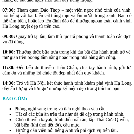
07:30:
Tham quan Đảo Titop – một viên ngọc nhỏ xinh của vịnh,
nổi tiếng với bãi biển cát trắng mịn và làn nước trong xanh. Bạn có
thể tắm biển, hoặc leo lên đỉnh đảo để thưởng ngoạn toàn cảnh vịnh
Hạ Long tuyệt đẹp từ trên cao.
09:30:
Quay trở lại tàu, làm thủ tục trả phòng và thanh toán các dịch
vụ đã dùng.
10:00:
Thưởng thức bữa trưa trong khi tàu bắt đầu hành trình trở về,
thư giãn trên boong tắm nắng hoặc trong nhà hàng ấm cúng.
11:30:
Đến bến du thuyền Tuần Châu, chia tay hành trình, gửi lời
cảm ơn và những lời chúc tốt đẹp nhất đến quý khách.
14:30:
Trở về Hà Nội, kết thúc hành trình khám phá vịnh Hạ Long
đầy ấn tượng và lưu giữ những kỷ niệm đẹp trong trái tim bạn.
BAO GỒM:
Phòng nghỉ sang trọng và tiện nghi theo yêu cầu.
Tất cả các bữa ăn trên tàu như đã đề cập trong hành trình.
Chèo thuyền kayak, trình diễn nấu ăn, tập Thái Cực Quyền,
bãi biển (khi thời tiết tốt), câu mực.
Hướng dẫn viên nói tiếng Anh và phí dịch vụ trên tàu.