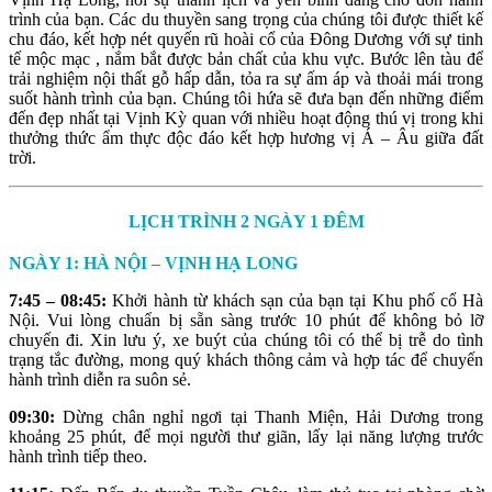
trình của bạn. Các du thuyền sang trọng của chúng tôi được thiết kế
chu đáo, kết hợp nét quyến rũ hoài cổ của Đông Dương với sự tinh
tế mộc mạc , nắm bắt được bản chất của khu vực. Bước lên tàu để
trải nghiệm nội thất gỗ hấp dẫn, tỏa ra sự ấm áp và thoải mái trong
suốt hành trình của bạn. Chúng tôi hứa sẽ đưa bạn đến những điểm
đến đẹp nhất tại Vịnh Kỳ quan với nhiều hoạt động thú vị trong khi
thưởng thức ẩm thực độc đáo kết hợp hương vị Á – Âu giữa đất
trời.
LỊCH TRÌNH 2 NGÀY 1 ĐÊM
NGÀY 1: HÀ NỘI – VỊNH HẠ LONG
7:45 – 08:45:
Khởi hành từ khách sạn của bạn tại Khu phố cổ Hà
Nội. Vui lòng chuẩn bị sẵn sàng trước 10 phút để không bỏ lỡ
chuyến đi. Xin lưu ý, xe buýt của chúng tôi có thể bị trễ do tình
trạng tắc đường, mong quý khách thông cảm và hợp tác để chuyến
hành trình diễn ra suôn sẻ.
09:30:
Dừng chân nghỉ ngơi tại Thanh Miện, Hải Dương trong
khoảng 25 phút, để mọi người thư giãn, lấy lại năng lượng trước
hành trình tiếp theo.