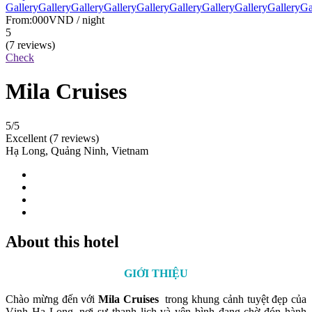
Gallery
Gallery
Gallery
Gallery
Gallery
Gallery
Gallery
Gallery
Gallery
Ga
From:
000VND
/ night
5
(7 reviews)
Check
Mila Cruises
5
/5
Excellent
(7 reviews)
Hạ Long, Quảng Ninh, Vietnam
About this hotel
GIỚI THIỆU
Chào mừng đến với
Mila Cruises
trong khung cảnh tuyệt đẹp của
Vịnh Hạ Long, nơi sự thanh lịch và yên bình đang chờ đón hành