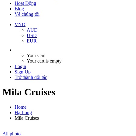
Hoạt Động
Blog
Về chúng tôi
VND
AUD
USD
EUR
Your Cart
Your cart is empty
Login
Sign Up
Trở thành đối tác
Mila Cruises
Home
Hạ Long
Mila Cruises
All photo