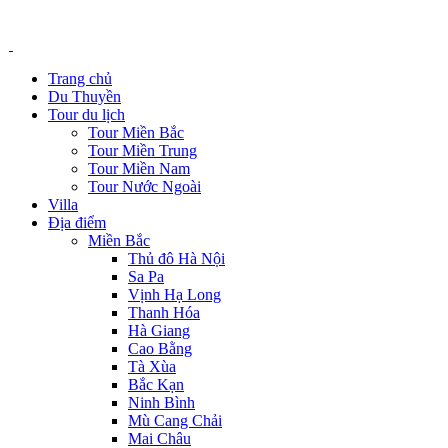
Trang chủ
Du Thuyền
Tour du lịch
Tour Miền Bắc
Tour Miền Trung
Tour Miền Nam
Tour Nước Ngoài
Villa
Địa điểm
Miền Bắc
Thủ đô Hà Nội
Sa Pa
Vịnh Hạ Long
Thanh Hóa
Hà Giang
Cao Bằng
Tà Xùa
Bắc Kạn
Ninh Bình
Mù Cang Chải
Mai Châu