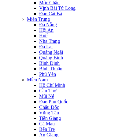
Mộc Châu
Vịnh Bái Tử Long
Đảo Cát Bà
Miền Trung
Đà Nẵng
Hội An
Huế
Nha Trang
Đà Lạt
Quảng Ngãi
Quảng Bình
Bình Định
Bình Thuận
Phú Yên
Miền Nam
Hồ Chí Minh
Cần Thơ
Mũi Né
Đảo Phú Quốc
Châu Đốc
Vũng Tàu
Tiền Giang
Cà Mau
Bến Tre
An Giang