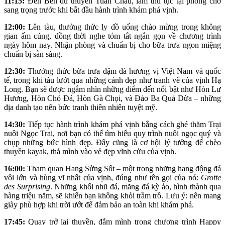
11:15:
Đến Bến du thuyền Tuần Châu, làm thủ tục tại phòng chờ
sang trọng trước khi bắt đầu hành trình khám phá vịnh.
12:00:
Lên tàu, thưởng thức ly đồ uống chào mừng trong không
gian ấm cúng, đồng thời nghe tóm tắt ngắn gọn về chương trình
ngày hôm nay. Nhận phòng và chuẩn bị cho bữa trưa ngon miệng
chuẩn bị sẵn sàng.
12:30:
Thưởng thức bữa trưa đậm đà hương vị Việt Nam và quốc
tế, trong khi tàu lướt qua những cảnh đẹp như tranh vẽ của vịnh Hạ
Long. Bạn sẽ được ngắm nhìn những điểm đến nổi bật như Hòn Lư
Hương, Hòn Chó Đá, Hòn Gà Chọi, và Đảo Ba Quả Dừa – những
địa danh tạo nên bức tranh thiên nhiên tuyệt mỹ.
14:30:
Tiếp tục hành trình khám phá vịnh bằng cách ghé thăm Trại
nuôi Ngọc Trai, nơi bạn có thể tìm hiểu quy trình nuôi ngọc quý và
chụp những bức hình đẹp. Đây cũng là cơ hội lý tưởng để chèo
thuyền kayak, thả mình vào vẻ đẹp vĩnh cửu của vịnh.
16:00:
Tham quan Hang Sửng Sốt – một trong những hang động đá
vôi lớn và hùng vĩ nhất của vịnh, đúng như tên gọi của nó:
Grotte
des Surprising
. Những khối nhũ đá, măng đá kỳ ảo, hình thành qua
hàng triệu năm, sẽ khiến bạn không khỏi trầm trồ. Lưu ý: nên mang
giày phù hợp khi trời ướt để đảm bảo an toàn khi khám phá.
17:45:
Quay trở lại thuyền, đắm mình trong chương trình Happy