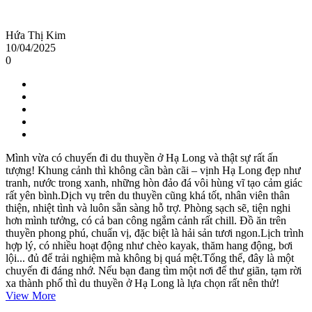
Hứa Thị Kim
10/04/2025
0
Mình vừa có chuyến đi du thuyền ở Hạ Long và thật sự rất ấn
tượng! Khung cảnh thì không cần bàn cãi – vịnh Hạ Long đẹp như
tranh, nước trong xanh, những hòn đảo đá vôi hùng vĩ tạo cảm giác
rất yên bình.Dịch vụ trên du thuyền cũng khá tốt, nhân viên thân
thiện, nhiệt tình và luôn sẵn sàng hỗ trợ. Phòng sạch sẽ, tiện nghi
hơn mình tưởng, có cả ban công ngắm cảnh rất chill. Đồ ăn trên
thuyền phong phú, chuẩn vị, đặc biệt là hải sản tươi ngon.Lịch trình
hợp lý, có nhiều hoạt động như chèo kayak, thăm hang động, bơi
lội... đủ để trải nghiệm mà không bị quá mệt.Tổng thể, đây là một
chuyến đi đáng nhớ. Nếu bạn đang tìm một nơi để thư giãn, tạm rời
xa thành phố thì du thuyền ở Hạ Long là lựa chọn rất nên thử!
View More