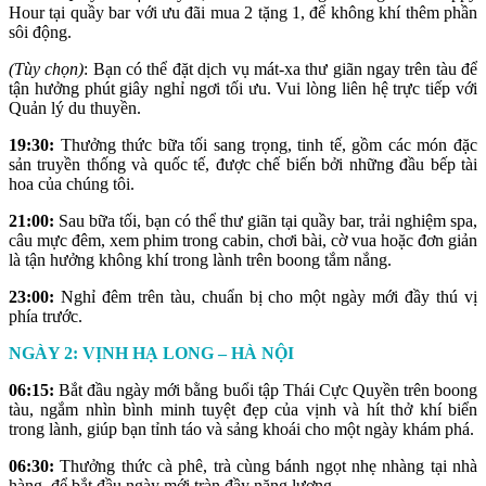
Hour tại quầy bar với ưu đãi mua 2 tặng 1, để không khí thêm phần
sôi động.
(Tùy chọn)
: Bạn có thể đặt dịch vụ mát-xa thư giãn ngay trên tàu để
tận hưởng phút giây nghỉ ngơi tối ưu. Vui lòng liên hệ trực tiếp với
Quản lý du thuyền.
19:30:
Thưởng thức bữa tối sang trọng, tinh tế, gồm các món đặc
sản truyền thống và quốc tế, được chế biến bởi những đầu bếp tài
hoa của chúng tôi.
21:00:
Sau bữa tối, bạn có thể thư giãn tại quầy bar, trải nghiệm spa,
câu mực đêm, xem phim trong cabin, chơi bài, cờ vua hoặc đơn giản
là tận hưởng không khí trong lành trên boong tắm nắng.
23:00:
Nghỉ đêm trên tàu, chuẩn bị cho một ngày mới đầy thú vị
phía trước.
NGÀY 2: VỊNH HẠ LONG – HÀ NỘI
06:15:
Bắt đầu ngày mới bằng buổi tập Thái Cực Quyền trên boong
tàu, ngắm nhìn bình minh tuyệt đẹp của vịnh và hít thở khí biển
trong lành, giúp bạn tỉnh táo và sảng khoái cho một ngày khám phá.
06:30:
Thưởng thức cà phê, trà cùng bánh ngọt nhẹ nhàng tại nhà
hàng, để bắt đầu ngày mới tràn đầy năng lượng.