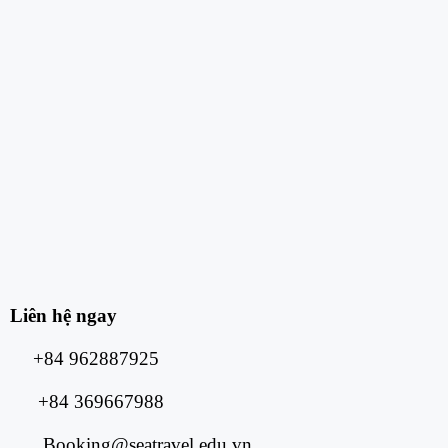
Liên hệ ngay
+84 962887925
+84 369667988
Booking@seatravel.edu.vn