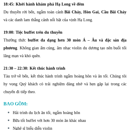
18:45: Khởi hành khám phá Hạ Long về đêm
Du thuyền rời bến, ngắm toàn cảnh
Bãi Cháy, Hòn Gai, Cầu Bãi Cháy
và các danh lam thắng cảnh nổi bật của vịnh Hạ Long.
19:00: Tiệc buffet trên du thuyền
Thưởng thức
buffet đa dạng hơn 30 món Á – Âu và đặc sản địa
phương
. Không gian ấm cúng, âm nhạc violin du dương tạo nên buổi tối
lãng mạn và khó quên.
21:30 – 22:30: Kết thúc hành trình
Tàu trở về bến, kết thúc hành trình ngắm hoàng hôn và ăn tối. Chúng tôi
hy vọng Quý khách có trải nghiệm đáng nhớ và hẹn gặp lại trong các
chuyến đi tiếp theo.
BAO GỒM:
Hải trình du lịch ăn tối, ngắm hoàng hôn
Bữa tối buffet với hơn 30 món ăn khác nhau
Nghệ sĩ biểu diễn violin