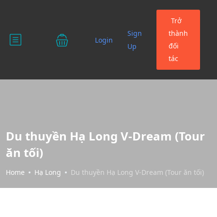
Trở
Sign
thành
Login
đối
Up
tác
Du thuyền Hạ Long V-Dream (Tour
ăn tối)
Home
Hạ Long
Du thuyền Hạ Long V-Dream (Tour ăn tối)