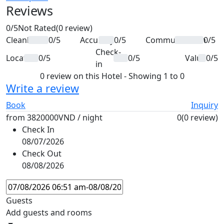
Reviews
0
/5
Not Rated
(0 review)
Cleanliness
0/5
Accuracy
0/5
Communication
0/5
Check-
Location
0/5
0/5
Value
0/5
in
0 review on this Hotel - Showing 1 to 0
Write a review
Book
Inquiry
from
3820000VND
/ night
0
(0 review)
Check In
08/07/2026
Check Out
08/08/2026
Guests
Add guests and rooms