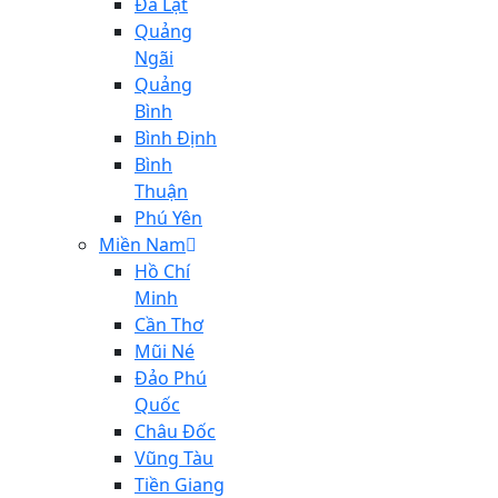
Đà Lạt
Quảng
Ngãi
Quảng
Bình
Bình Định
Bình
Thuận
Phú Yên
Miền Nam
Hồ Chí
Minh
Cần Thơ
Mũi Né
Đảo Phú
Quốc
Châu Đốc
Vũng Tàu
Tiền Giang