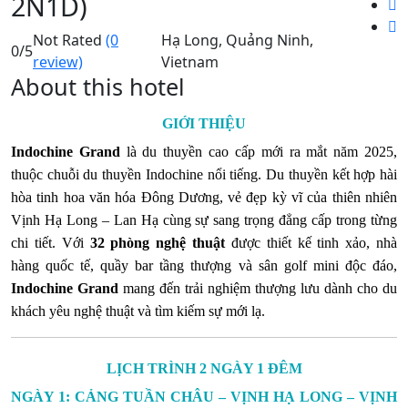
2N1D)
Not Rated
(0
Hạ Long, Quảng Ninh,
0
/5
review)
Vietnam
About this hotel
GIỚI THIỆU
Indochine Grand
là du thuyền cao cấp mới ra mắt năm 2025,
thuộc chuỗi du thuyền Indochine nổi tiếng. Du thuyền kết hợp hài
hòa tinh hoa văn hóa Đông Dương, vẻ đẹp kỳ vĩ của thiên nhiên
Vịnh Hạ Long – Lan Hạ cùng sự sang trọng đẳng cấp trong từng
chi tiết. Với
32 phòng nghệ thuật
được thiết kế tinh xảo, nhà
hàng quốc tế, quầy bar tầng thượng và sân golf mini độc đáo,
Indochine Grand
mang đến trải nghiệm thượng lưu dành cho du
khách yêu nghệ thuật và tìm kiếm sự mới lạ.
LỊCH TRÌNH 2 NGÀY 1 ĐÊM
NGÀY 1: CẢNG TUẦN CHÂU – VỊNH HẠ LONG – VỊNH