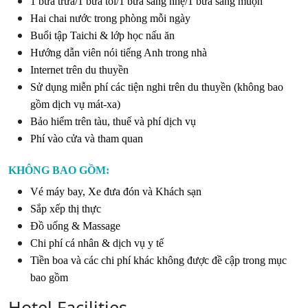
1 bữa trưa/1 bữa tối/1 bữa sáng nhẹ/1 bữa sáng muộn
Hai chai nước trong phòng mỗi ngày
Buổi tập Taichi & lớp học nấu ăn
Hướng dẫn viên nói tiếng Anh trong nhà
Internet trên du thuyền
Sử dụng miễn phí các tiện nghi trên du thuyền (không bao
gồm dịch vụ mát-xa)
Bảo hiểm trên tàu, thuế và phí dịch vụ
Phí vào cửa và tham quan
KHÔNG BAO GỒM:
Vé máy bay, Xe đưa đón và Khách sạn
Sắp xếp thị thực
Đồ uống & Massage
Chi phí cá nhân & dịch vụ y tế
Tiền boa và các chi phí khác không được đề cập trong mục
bao gồm
Hotel Facilities