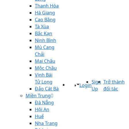
Thanh Hóa
Hà Giang
Cao Bằng
Tà Xùa
Bắc Kạn
Ninh Bình
Mù Cang
Chải
Mai Châu
Mộc Châu
Vịnh Bái
Tử Long
Sign
Trở thành
Login
Đảo Cát Bà
Up
đối tác
Miền Trung
Đà Nẵng
Hội An
Huế
Nha Trang