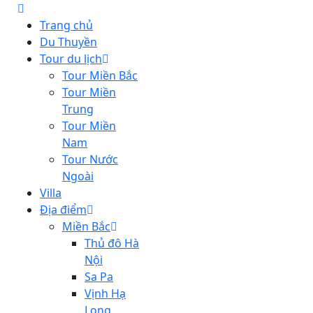
Trang chủ
Du Thuyền
Tour du lịch
Tour Miền Bắc
Tour Miền
Trung
Tour Miền
Nam
Tour Nước
Ngoài
Villa
Địa điểm
Miền Bắc
Thủ đô Hà
Nội
Sa Pa
Vịnh Hạ
Long