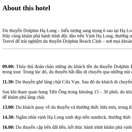
About this hotel
Du thuyền Dolphin Hạ Long – biểu tượng sang trọng 6 sao tại Hạ Long
Hãy cùng khám phá hành trình độc đáo trên Vịnh Hạ Long, thưởng ngoạ
Travel để trải nghiệm du thuyền Dolphin Beach Club – nơi mọi khoả
09.00:
Thủy thủ đoàn chào mừng du khách lên du thuyền Dolphin B
trong tour. Trong lúc đó, du thuyền bắt đầu di chuyển qua những núi 
11.30:
Du thuyền ghé làng chài Cửa Vạn. Sau đó du khách di chuyển 
Sau khi tham quan hang Tiên Ông trong khoảng 15 – 30 phút, du khá
để khám phá làng chài.
13.00:
Du khách quay về du thuyền và thưởng thức bữa trưa, trong khi
14.30:
Ngắm nhìn vịnh Hạ Long xinh đẹp trên sundeck, thưởng thức 
16.00:
Du thuyền cập bến đất liền, kết thúc hành trình khám phá vịnh