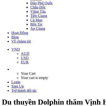
Đảo Phú Quốc
Châu Đốc
Vũng Tàu
Tiền Giang
Cà Mau
Bến Tre
An Giang
Hoạt Động
Blog
Về chúng tôi
VND
AUD
USD
EUR
Your Cart
Your cart is empty
Login
Sign Up
Trở thành đối tác
Du thuyền Dolphin thăm Vịnh 