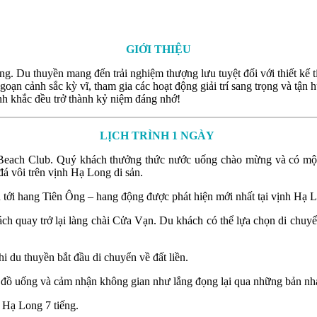
GIỚI THIỆU
. Du thuyền mang đến trải nghiệm thượng lưu tuyệt đối với thiết kế t
n cảnh sắc kỳ vĩ, tham gia các hoạt động giải trí sang trọng và tận 
nh khắc đều trở thành kỷ niệm đáng nhớ!
LỊCH TRÌNH 1 NGÀY
each Club. Quý khách thưởng thức nước uống chào mừng và có một b
đá vôi trên vịnh Hạ Long di sản.
tới hang Tiên Ông – hang động được phát hiện mới nhất tại vịnh Hạ 
ch quay trở lại làng chài Cửa Vạn. Du khách có thể lựa chọn di chuy
 du thuyền bắt đầu di chuyển về đất liền.
đồ uống và cảm nhận không gian như lắng đọng lại qua những bản nh
 Hạ Long 7 tiếng.