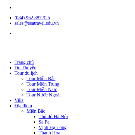
(084) 962 887 925
sales@seatravel.edu.vn
Trang chủ
Du Thuyền
Tour du lịch
Tour Miền Bắc
Tour Miền Trung
Tour Miền Nam
Tour Nước Ngoài
Villa
Địa điểm
Miền Bắc
Thủ đô Hà Nội
Sa Pa
Vịnh Hạ Long
Thanh Hóa