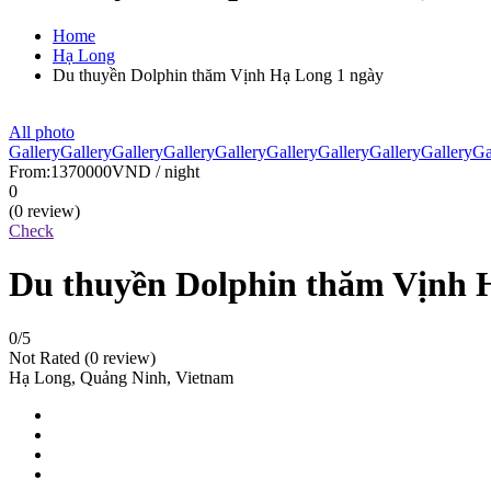
Home
Hạ Long
Du thuyền Dolphin thăm Vịnh Hạ Long 1 ngày
All photo
Gallery
Gallery
Gallery
Gallery
Gallery
Gallery
Gallery
Gallery
Gallery
Ga
From:
1370000VND
/ night
0
(0 review)
Check
Du thuyền Dolphin thăm Vịnh 
0
/5
Not Rated
(0 review)
Hạ Long, Quảng Ninh, Vietnam