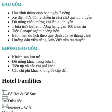
BAO GỒM:
Hải trình thăm vịnh ban ngày 7 tiếng
Xe điện đưa đón 2 chiều từ nhà chờ qua du thuyền
Đồ uống chào mừng khi lên du thuyền
1 bữa trưa buffet thượng hạng gần 100 món ăn
Tiệc Canapé ngắm hoàng hôn
Bảo hiểm du lịch theo quy định của vé thắng cảnh
Hướng dẫn viên tiếng Anh/Việt trên du thuyền
KHÔNG BAO GỒM:
Khách sạn lưu trú
Đồ uống khác trong bữa ăn
Tiền tip và các chi phí khác
Các chi phí khác không đề cập đến
Hotel Facilities
Bể Bơi & Bể Sục
Điều hòa
Internet – Wifi