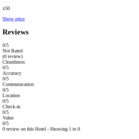
x50
Show price
Reviews
0
/5
Not Rated
(0 review)
Cleanliness
0/5
Accuracy
0/5
Communication
0/5
Location
0/5
Check-in
0/5
Value
0/5
0 review on this Hotel - Showing 1 to 0