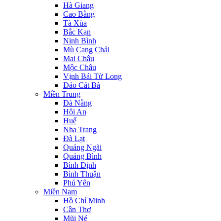
Hà Giang
Cao Bằng
Tà Xùa
Bắc Kạn
Ninh Bình
Mù Cang Chải
Mai Châu
Mộc Châu
Vịnh Bái Tử Long
Đảo Cát Bà
Miền Trung
Đà Nẵng
Hội An
Huế
Nha Trang
Đà Lạt
Quảng Ngãi
Quảng Bình
Bình Định
Bình Thuận
Phú Yên
Miền Nam
Hồ Chí Minh
Cần Thơ
Mũi Né