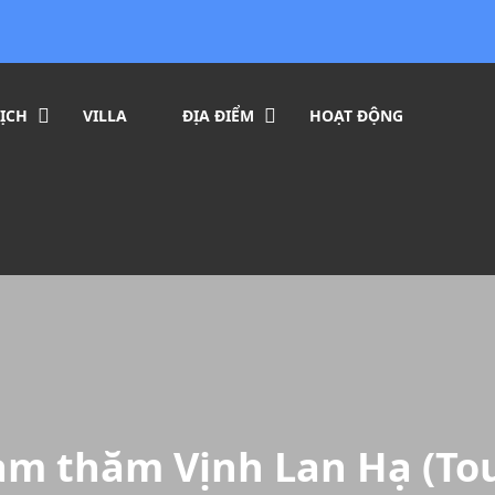
ỊCH
VILLA
ĐỊA ĐIỂM
HOẠT ĐỘNG
am thăm Vịnh Lan Hạ (Tou