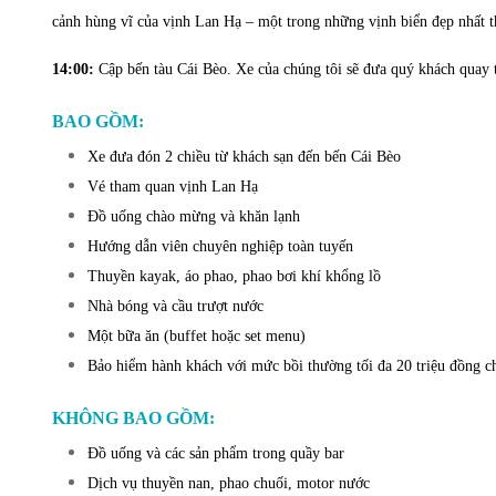
cảnh hùng vĩ của vịnh Lan Hạ – một trong những vịnh biển đẹp nhất
14:00:
Cập bến tàu Cái Bèo. Xe của chúng tôi sẽ đưa quý khách quay t
BAO GỒM:
Xe đưa đón 2 chiều từ khách sạn đến bến Cái Bèo
Vé tham quan vịnh Lan Hạ
Đồ uống chào mừng và khăn lạnh
Hướng dẫn viên chuyên nghiệp toàn tuyến
Thuyền kayak, áo phao, phao bơi khí khổng lồ
Nhà bóng và cầu trượt nước
Một bữa ăn (buffet hoặc set menu)
Bảo hiểm hành khách với mức bồi thường tối đa 20 triệu đồng c
KHÔNG BAO GỒM:
Đồ uống và các sản phẩm trong quầy bar
Dịch vụ thuyền nan, phao chuối, motor nước