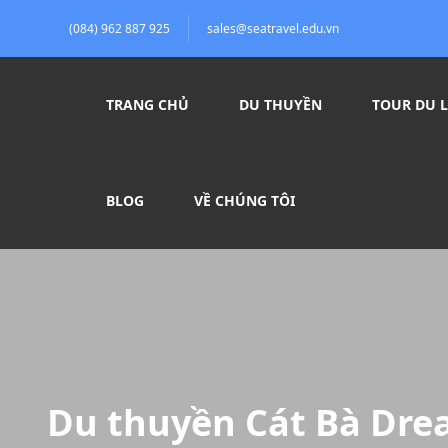
(084) 962 887 925
sales@seatravel.edu.vn
TRANG CHỦ
DU THUYỀN
TOUR DU L
BLOG
VỀ CHÚNG TÔI
Du thuyền Cát Bà Dre