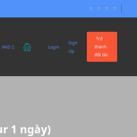
Trở
Sign
thành
VND
Login
Up
đối tác
r 1 ngày)