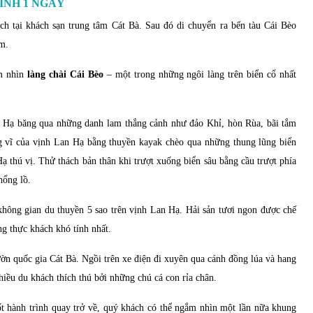
ÌNH 1 NGÀY
ch tại khách sạn trung tâm Cát Bà. Sau đó di chuyển ra bến tàu Cái Bèo
m.
m nhìn
làng chài Cái Bèo
– một trong những ngôi làng trên biển cổ nhất
n Hạ băng qua những danh lam thắng cảnh như đảo Khỉ, hòn Rùa, bãi tắm
 vĩ của vịnh Lan Hạ bằng thuyền kayak chèo qua những thung lũng biển
Hạ thú vị. Thử thách bản thân khi trượt xuống biển sâu bằng cầu trượt phía
hổng lồ.
hông gian du thuyền 5 sao trên vịnh Lan Hạ. Hải sản tươi ngon được chế
ng thực khách khó tính nhất.
n quốc gia Cát Bà. Ngồi trên xe điện đi xuyên qua cánh đồng lúa và hang
iều du khách thích thú bởi những chú cá con rỉa chân.
ốt hành trình quay trở về, quý khách có thể ngắm nhìn một lần nữa khung