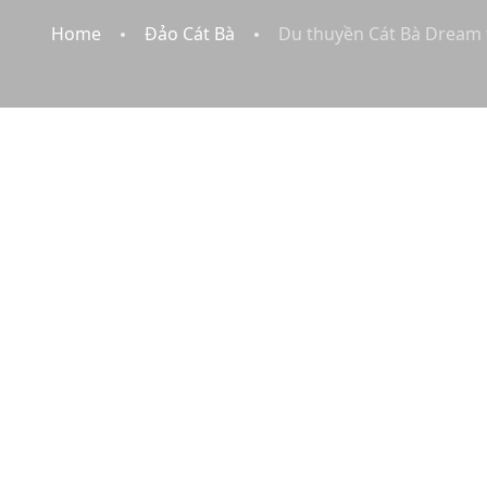
Home
Đảo Cát Bà
Du thuyền Cát Bà Dream 