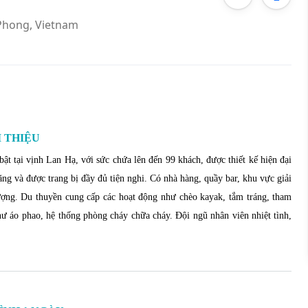
 Phong, Vietnam
I THIỆU
t tại vịnh Lan Hạ, với sức chứa lên đến 99 khách, được thiết kế hiện đại
ãng và được trang bị đầy đủ tiện nghi.
Có nhà hàng, quầy bar, khu vực giải
hượng. Du thuyền cung cấp các hoạt động như chèo kayak, tắm tráng, tham
 như áo phao, hệ thống phòng cháy chữa cháy. Đội ngũ nhân viên nhiệt tình,