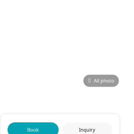
All photo
Book
Inquiry