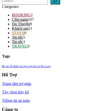
Categories
BOOKING
2
Cẩm nang
107
Du Thuyền
9
Khách sạn
21
STAYS
0
Tin tức
5
Tin tức
3
TRAVEL
0
Tags
Bỏ túi 16 điểm du lịch nội bật tại Hạ Long
Hỗ Trợ
Trung tâm trợ giúp
Tùy chọn hủy bỏ
Thông tin an toàn
Công ty