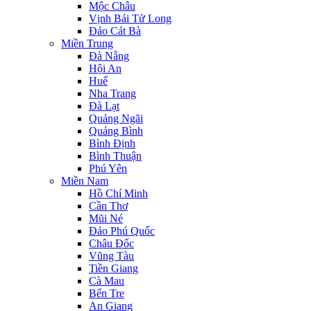
Mộc Châu
Vịnh Bái Tử Long
Đảo Cát Bà
Miền Trung
Đà Nẵng
Hội An
Huế
Nha Trang
Đà Lạt
Quảng Ngãi
Quảng Bình
Bình Định
Bình Thuận
Phú Yên
Miền Nam
Hồ Chí Minh
Cần Thơ
Mũi Né
Đảo Phú Quốc
Châu Đốc
Vũng Tàu
Tiền Giang
Cà Mau
Bến Tre
An Giang