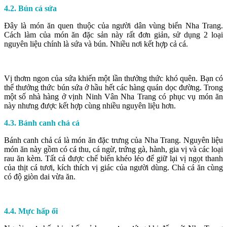
4.2. Bún cá sứa
Đây là món ăn quen thuộc của người dân vùng biển Nha Trang.
Cách làm của món ăn đặc sản này rất đơn giản, sử dụng 2 loại
nguyên liệu chính là sứa và bún. Nhiều nơi kết hợp cả cá.
Vị thơm ngon của sứa khiến một lần thưởng thức khó quên. Bạn có
thể thưởng thức bún sứa ở hầu hết các hàng quán dọc đường. Trong
một số nhà hàng ở vịnh Ninh Vân Nha Trang có phục vụ món ăn
này nhưng được kết hợp cùng nhiều nguyên liệu hơn.
4.3. Bánh canh chả cá
Bánh canh chả cá là món ăn đặc trưng của Nha Trang. Nguyên liệu
món ăn này gồm có cá thu, cá ngừ, trứng gà, hành, gia vị và các loại
rau ăn kèm. Tất cả được chế biến khéo léo để giữ lại vị ngọt thanh
của thịt cá tươi, kích thích vị giác của người dùng. Chả cá ăn cùng
có độ giòn dai vừa ăn.
4.4. Mực hấp ổi