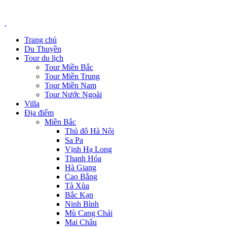
Trang chủ
Du Thuyền
Tour du lịch
Tour Miền Bắc
Tour Miền Trung
Tour Miền Nam
Tour Nước Ngoài
Villa
Địa điểm
Miền Bắc
Thủ đô Hà Nội
Sa Pa
Vịnh Hạ Long
Thanh Hóa
Hà Giang
Cao Bằng
Tà Xùa
Bắc Kạn
Ninh Bình
Mù Cang Chải
Mai Châu