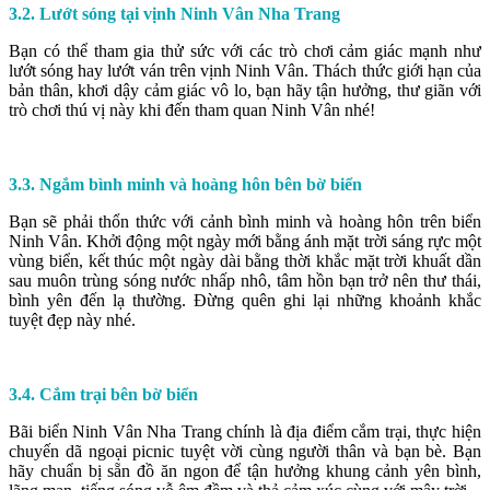
3.2. Lướt sóng tại vịnh Ninh Vân Nha Trang
Bạn có thể tham gia thử sức với các trò chơi cảm giác mạnh như
lướt sóng hay lướt ván trên vịnh Ninh Vân. Thách thức giới hạn của
bản thân, khơi dậy cảm giác vô lo, bạn hãy tận hưởng, thư giãn với
trò chơi thú vị này khi đến tham quan Ninh Vân nhé!
3.3. Ngắm bình minh và hoàng hôn bên bờ biển
Bạn sẽ phải thổn thức với cảnh bình minh và hoàng hôn trên biển
Ninh Vân. Khởi động một ngày mới bằng ánh mặt trời sáng rực một
vùng biển, kết thúc một ngày dài bằng thời khắc mặt trời khuất dần
sau muôn trùng sóng nước nhấp nhô, tâm hồn bạn trở nên thư thái,
bình yên đến lạ thường. Đừng quên ghi lại những khoảnh khắc
tuyệt đẹp này nhé.
3.4. Cắm trại bên bờ biển
Bãi biển Ninh Vân Nha Trang chính là địa điểm cắm trại, thực hiện
chuyến dã ngoại picnic tuyệt vời cùng người thân và bạn bè. Bạn
hãy chuẩn bị sẵn đồ ăn ngon để tận hưởng khung cảnh yên bình,