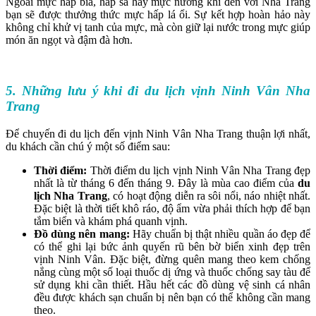
Ngoài mực hấp bia, hấp sả hay mực nướng khi đến với Nha Trang
bạn sẽ được thưởng thức mực hấp lá ổi. Sự kết hợp hoàn hảo này
không chỉ khử vị tanh của mực, mà còn giữ lại nước trong mực giúp
món ăn ngọt và đậm đà hơn.
5. Những lưu ý khi đi du lịch vịnh Ninh Vân Nha
Trang
Để chuyến đi du lịch đến vịnh Ninh Vân Nha Trang thuận lợi nhất,
du khách cần chú ý một số điểm sau:
Thời điểm:
Thời điểm du lịch vịnh Ninh Vân Nha Trang đẹp
nhất là từ tháng 6 đến tháng 9. Đây là mùa cao điểm của
du
lịch Nha Trang
, có hoạt động diễn ra sôi nổi, náo nhiệt nhất.
Đặc biệt là thời tiết khô ráo, độ ẩm vừa phải thích hợp để bạn
tắm biển và khám phá quanh vịnh.
Đồ dùng nên mang:
Hãy chuẩn bị thật nhiều quần áo đẹp để
có thể ghi lại bức ảnh quyến rũ bên bờ biển xinh đẹp trên
vịnh Ninh Vân. Đặc biệt, đừng quên mang theo kem chống
nắng cùng một số loại thuốc dị ứng và thuốc chống say tàu để
sử dụng khi cần thiết. Hầu hết các đồ dùng vệ sinh cá nhân
đều được khách sạn chuẩn bị nên bạn có thể không cần mang
theo.