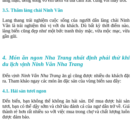
lãng mạn, tiếng sóng vỗ êm đềm và thả cảm xúc cùng với mây trời.
3.5. Thăm làng chài Ninh Vân
Lang thang trải nghiệm cuộc sống của người dân làng chài Ninh
Vân là trải nghiệm thú vị với du khách. Dù bất kỳ thời điểm nào,
làng biển cũng đẹp như một bức tranh thủy mặc, vừa mộc mạc, vừa
gần gũi.
4. Món ăn ngon Nha Trang nhất định phải thử khi
du lịch vịnh Ninh Vân Nha Trang
Đến
vịnh Ninh Vân Nha Trang
ăn gì cũng được nhiều du khách đặt
ra. Tham khảo ngay các món ăn đặc sản của vùng biển sau đây:
4.1. Hải sản tươi ngon
Đến biển, bạn không thể không ăn hải sản. Để mua được hải sản
tươi, bạn có thể dậy sớm và chờ tàu đánh cá của ngư dân trở về. Giá
thành rẻ hơn rất nhiều so với việc mua trong chợ và chất lượng luôn
được đảm bảo.