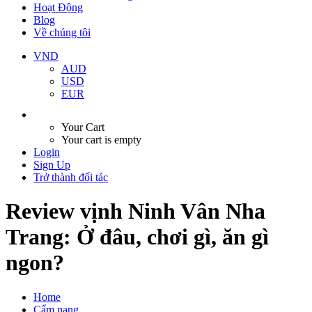
Hoạt Động
Blog
Về chúng tôi
VND
AUD
USD
EUR
Your Cart
Your cart is empty
Login
Sign Up
Trở thành đối tác
Review vịnh Ninh Vân Nha
Trang: Ở đâu, chơi gì, ăn gì
ngon?
Home
Cẩm nang