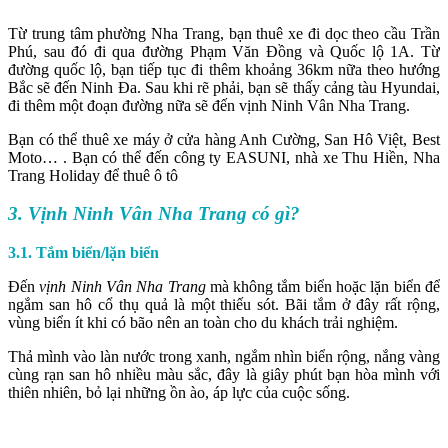
Từ trung tâm phường Nha Trang, bạn thuê xe đi dọc theo cầu Trần
Phú, sau đó đi qua đường Phạm Văn Đồng và Quốc lộ 1A. Từ
đường quốc lộ, bạn tiếp tục đi thêm khoảng 36km nữa theo hướng
Bắc sẽ đến Ninh Đa. Sau khi rẽ phải, bạn sẽ thấy cảng tàu Hyundai,
đi thêm một đoạn đường nữa sẽ đến vịnh Ninh Vân Nha Trang.
Bạn có thể thuê xe máy ở cửa hàng Anh Cường, San Hô Việt, Best
Moto… . Bạn có thể đến công ty EASUNI, nhà xe Thu Hiền, Nha
Trang Holiday để thuê ô tô
3. Vịnh Ninh Vân Nha Trang có gì?
3.1. Tắm biển/lặn biển
Đến
vịnh Ninh Vân Nha Trang
mà không tắm biển hoặc lặn biển để
ngắm san hô cổ thụ quả là một thiếu sót. Bãi tắm ở đây rất rộng,
vùng biển ít khi có bão nên an toàn cho du khách trải nghiệm.
Thả mình vào làn nước trong xanh, ngắm nhìn biển rộng, nắng vàng
cùng rạn san hô nhiều màu sắc, đây là giây phút bạn hòa mình với
thiên nhiên, bỏ lại những ồn ào, áp lực của cuộc sống.