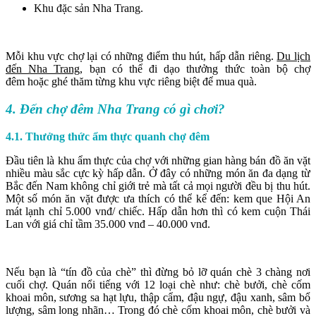
Khu đặc sản Nha Trang.
Mỗi khu vực chợ lại có những điểm thu hút, hấp dẫn riêng.
Du lịch
đến Nha Trang
, bạn có thể đi dạo thưởng thức toàn bộ chợ
đêm hoặc ghé thăm từng khu vực riêng biệt để mua quà.
4. Đến chợ đêm Nha Trang có gì chơi?
4.1. Thưởng thức ẩm thực quanh chợ đêm
Đầu tiên là khu ẩm thực của chợ với những gian hàng bán đồ ăn vặt
nhiều màu sắc cực kỳ hấp dẫn. Ở đây có những món ăn đa dạng từ
Bắc đến Nam không chỉ giới trẻ mà tất cả mọi người đều bị thu hút.
Một số món ăn vặt được ưa thích có thể kể đến: kem que Hội An
mát lạnh chỉ 5.000 vnđ/ chiếc. Hấp dẫn hơn thì có kem cuộn Thái
Lan với giá chỉ tầm 35.000 vnđ – 40.000 vnđ.
Nếu bạn là “tín đồ của chè” thì đừng bỏ lỡ quán chè 3 chàng nơi
cuối chợ. Quán nổi tiếng với 12 loại chè như: chè bưởi, chè cốm
khoai môn, sương sa hạt lựu, thập cẩm, đậu ngự, đậu xanh, sâm bổ
lượng, sâm long nhãn… Trong đó chè cốm khoai môn, chè bưởi và