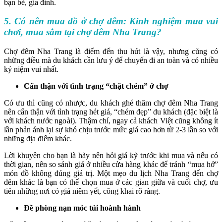
bạn bè, gia đình.
5. Có nên mua đồ ở chợ đêm: Kinh nghiệm mua vui
chơi, mua sắm tại chợ đêm Nha Trang?
Chợ đêm Nha Trang là điểm đến thu hút là vậy, nhưng cũng có
những điều mà du khách cần lưu ý để chuyến đi an toàn và có nhiều
kỷ niệm vui nhất.
Cẩn thận với tình trạng “chặt chém” ở chợ
Có ưu thì cũng có nhược, du khách ghé thăm chợ đêm Nha Trang
nên cẩn thận với tình trạng hét giá, “chém đẹp” du khách (đặc biệt là
với khách nước ngoài). Thậm chí, ngay cả khách Việt cũng không ít
lần phản ánh lại sự khó chịu trước mức giá cao hơn từ 2-3 lần so với
những địa điểm khác.
Lời khuyên cho bạn là hãy nên hỏi giá kỹ trước khi mua và nếu có
thời gian, nên so sánh giá ở nhiều cửa hàng khác để tránh “mua hớ”
món đồ không đúng giá trị. Một mẹo du lịch Nha Trang đến chợ
đêm khác là bạn có thể chọn mua ở các gian giữa và cuối chợ, ưu
tiên những nơi có giá niêm yết, công khai rõ ràng.
Đề phòng nạn móc túi hoành hành