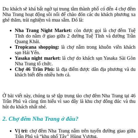
Du khách sẽ khá bất ngờ tại trung tâm thành phố có đến 4 chợ đêm
Nha Trang hoạt động sôi nổi để chào đón các du khách phương xa
ghé thăm, trải nghiệm và mua sắm. Đó là:
Nha Trang Night Market:
còn được gọi là chợ đêm Tuệ
Tĩnh do nằm ở giao giữa 2 đường Tuệ Tĩnh và đường Trần
Quang Khải.
Tropicana shopping:
là chợ nằm trong khuôn viên khách
sạn Hải Yến.
Yasaka night market:
là chợ do khách sạn Yasaka Sài Gòn
Nha Trang tổ chức.
Chợ 46 Trần Phú:
là địa điểm được dân địa phương và du
khách biết đến nhiều hơn cả.
Ở bài viết này, chúng ta sẽ tập trung tào chợ đêm Nha Trang tại 46
Trần Phú và cùng tìm hiểu vì sao đây là khu chợ đông đúc và thu
hút du khách nhất nhé.
2. Chợ đêm Nha Trang ở đâu?
Vị trí:
chợ đêm Nha Trang nằm trên tuyến đường giao giữa
Trần Phú và “khu phố Tây” Hùng Vương.