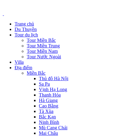
Trang chủ
Du Thuyền
Tour du lịch
Tour Miền Bắc
Tour Miền Trung
Tour Miền Nam
Tour Nước Ngoài
Villa
Địa điểm
Miền Bắc
Thủ đô Hà Nội
Sa Pa
Vịnh Hạ Long
Thanh Hóa
Hà Giang
Cao Bằng
Tà Xùa
Bắc Kạn
Ninh Bình
Mù Cang Chải
Mai Châu