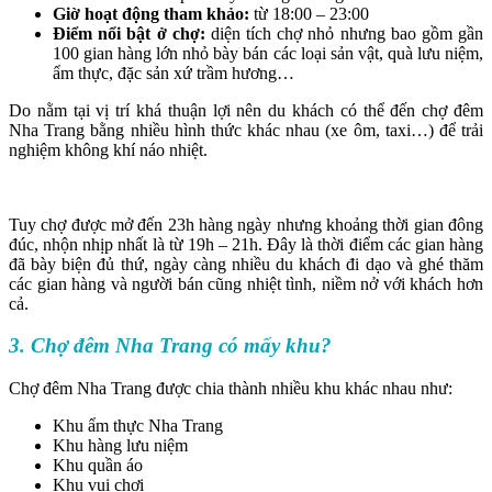
Giờ hoạt động tham khảo:
từ 18:00 – 23:00
Điểm nổi bật ở chợ:
diện tích chợ nhỏ nhưng bao gồm gần
100 gian hàng lớn nhỏ bày bán các loại sản vật, quà lưu niệm,
ẩm thực, đặc sản xứ trầm hương…
Do nằm tại vị trí khá thuận lợi nên du khách có thể đến chợ đêm
Nha Trang bằng nhiều hình thức khác nhau (xe ôm, taxi…) để trải
nghiệm không khí náo nhiệt.
Tuy chợ được mở đến 23h hàng ngày nhưng khoảng thời gian đông
đúc, nhộn nhịp nhất là từ 19h – 21h. Đây là thời điểm các gian hàng
đã bày biện đủ thứ, ngày càng nhiều du khách đi dạo và ghé thăm
các gian hàng và người bán cũng nhiệt tình, niềm nở với khách hơn
cả.
3. Chợ đêm Nha Trang có mấy khu?
Chợ đêm Nha Trang được chia thành nhiều khu khác nhau như:
Khu ẩm thực Nha Trang
Khu hàng lưu niệm
Khu quần áo
Khu vui chơi