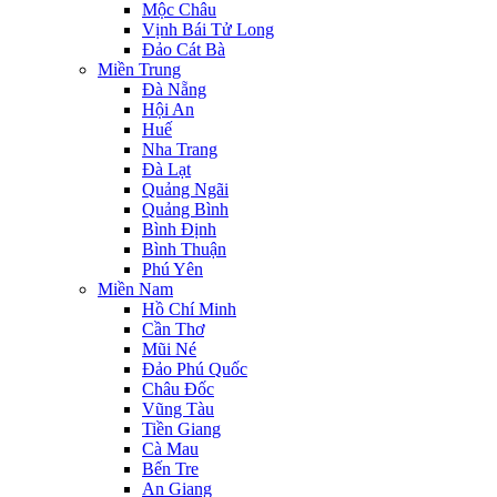
Mộc Châu
Vịnh Bái Tử Long
Đảo Cát Bà
Miền Trung
Đà Nẵng
Hội An
Huế
Nha Trang
Đà Lạt
Quảng Ngãi
Quảng Bình
Bình Định
Bình Thuận
Phú Yên
Miền Nam
Hồ Chí Minh
Cần Thơ
Mũi Né
Đảo Phú Quốc
Châu Đốc
Vũng Tàu
Tiền Giang
Cà Mau
Bến Tre
An Giang