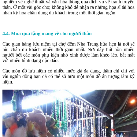
nghiệm về nghệ thuật và văn hóa thông qua dịch vụ vẽ tranh truyền
thân. Ở một vài góc chợ, không khó để nhận ra những họa sĩ tài hoa
nhận ký họa chân dung du khách trong một thời gian ngắn.
4.4. Mua quà tặng mang về cho người thân
Các gian hàng lưu niệm tại chợ đêm Nha Trang hứa hẹn là nơi sẽ
níu chân du khách nhiều thời gian nhất. Nơi đây hút hồn nhiều
người bởi các món phụ kiện nhỏ xinh được làm khéo léo, bắt mắt
với nhiều hình dạng độc đáo.
Các món đồ lưu niệm có nhiều mức giá đa dạng, thậm chí chỉ với
vài nghìn đồng bạn đã có thể sở hữu một món đồ ấn tượng làm kỷ
niệm.