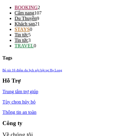
BOOKING
2
Cẩm nang
107
Du Thuyền
9
Khách sạn
21
STAYS
0
Tin tức
5
Tin tức
3
TRAVEL
0
Tags
Bỏ túi 16 điểm du lịch nội bật tại Hạ Long
Hỗ Trợ
Trung tâm trợ giúp
Tùy chọn hủy bỏ
Thông tin an toàn
Công ty
Về chúng tôi​