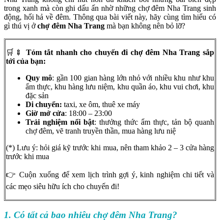
trong xanh mà còn ghi dấu ấn nhờ những chợ đêm Nha Trang sinh
động, hối hả về đêm. Thông qua bài viết này, hãy cùng tìm hiểu có
gì thú vị ở
chợ đêm Nha Trang
mà bạn không nên bỏ lỡ?
🛒🍢
Tóm tắt nhanh cho chuyến đi chợ đêm Nha Trang sắp
tới của bạn:
Quy mô
: gần 100 gian hàng lớn nhỏ với nhiều khu như khu
ẩm thực, khu hàng lưu niệm, khu quần áo, khu vui chơi, khu
đặc sản
Di chuyển:
taxi, xe ôm, thuê xe máy
Giờ mở cửa
: 18:00 – 23:00
Trải nghiệm nổi bật
: thưởng thức ẩm thực, tản bộ quanh
chợ đêm, vẽ tranh truyền thần, mua hàng lưu niệ
(*) Lưu ý: hỏi giá kỹ trước khi mua, nên tham khảo 2 – 3 cửa hàng
trước khi mua
👉 Cuộn xuống để xem lịch trình gợi ý, kinh nghiệm chi tiết và
các mẹo siêu hữu ích cho chuyến đi!
1. Có tất cả bao nhiêu chợ đêm Nha Trang?