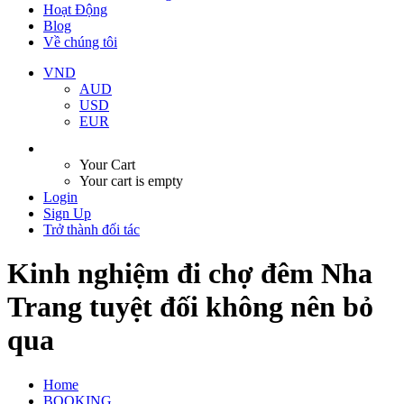
Hoạt Động
Blog
Về chúng tôi
VND
AUD
USD
EUR
Your Cart
Your cart is empty
Login
Sign Up
Trở thành đối tác
Kinh nghiệm đi chợ đêm Nha
Trang tuyệt đối không nên bỏ
qua
Home
BOOKING