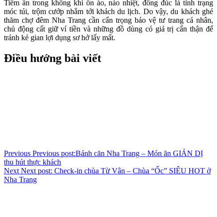
Tiềm ẩn trong không khí ồn ào, náo nhiệt, đông đúc là tình trạng
móc túi, trộm cướp nhắm tới khách du lịch. Do vậy, du khách ghé
thăm chợ đêm Nha Trang cần cẩn trọng bảo vệ tư trang cá nhân,
chủ động cất giữ ví tiền và những đồ dùng có giá trị cẩn thận để
tránh kẻ gian lợi dụng sơ hở lấy mất.
Điều hướng bài viết
Previous
Previous post:
Bánh căn Nha Trang – Món ăn GIẢN DỊ
thu hút thực khách
Next
Next post:
Check-in chùa Từ Vân – Chùa “Ốc” SIÊU HOT ở
Nha Trang