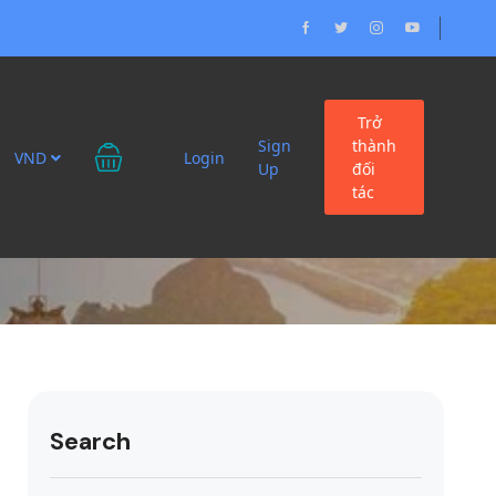
Trở
Sign
thành
VND
Login
Up
đối
ng nên bỏ lỡ
tác
Search