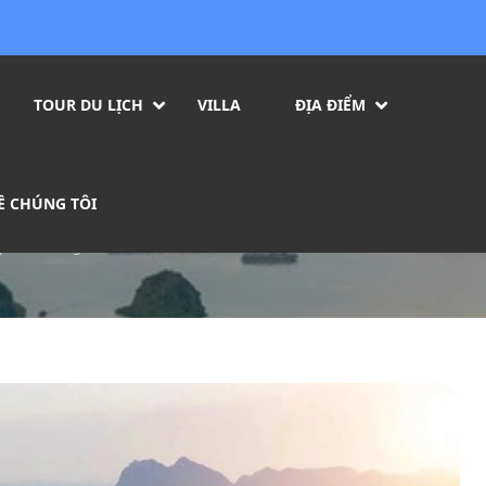
TOUR DU LỊCH
VILLA
ĐỊA ĐIỂM
11 điểm đến hấp dẫn khô
Ề CHÚNG TÔI
ấp dẫn không nên bỏ lỡ