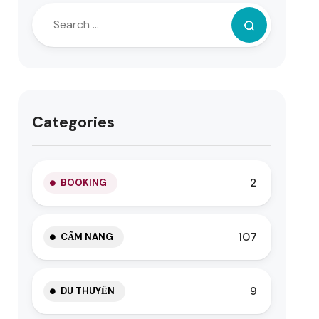
Categories
2
BOOKING
107
CẨM NANG
9
DU THUYỀN