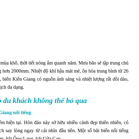
à mùa khô, thời tiết nóng ẩm quanh năm. Mưa bão sẽ tập trung chủ
g hơn 2000mm. Nhiệt độ khí hậu mát mẻ, ôn hòa trung bình từ 26
 biển Kiên Giang có nguồn ánh sáng và nhiệt lượng rất dồi dào,
 lịch đa dạng.
ẹp du khách không thể bỏ qua
Giang nổi tiếng
ểm hiện tại. Hòn đảo này sở hữu nhiều cảnh đẹp thiên nhiên, có
h say lòng ngay từ cái nhìn đầu tiên. Một số bãi biển nổi tiếng
em, bãi Ông Lang, bãi Cửa Cạn.