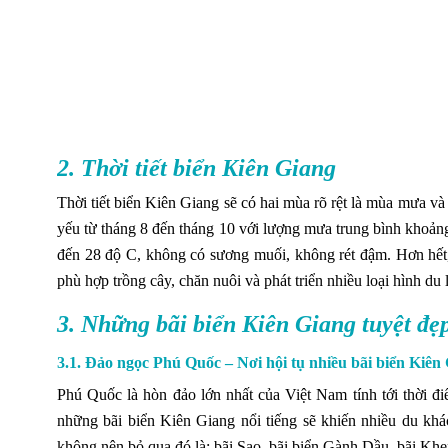
2. Thời tiết biển Kiên Giang
Thời tiết biển Kiên Giang sẽ có hai mùa rõ rệt là mùa mưa v
yếu từ tháng 8 đến tháng 10 với lượng mưa trung bình khoản
đến 28 độ C, không có sương muối, không rét đậm. Hơn hết,
phù hợp trồng cây, chăn nuôi và phát triển nhiều loại hình du
3. Những bãi biển Kiên Giang tuyệt đ
3.1. Đảo ngọc Phú Quốc – Nơi hội tụ nhiều bãi biển Kiên 
Phú Quốc là hòn đảo lớn nhất của Việt Nam tính tới thời đi
những bãi biển Kiên Giang nổi tiếng sẽ khiến nhiều du khác
không nên bỏ qua đó là: bãi Sao, bãi biển Gành Dầu, bãi Kh