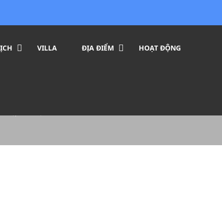
ỊCH
VILLA
ĐỊA ĐIỂM
HOẠT ĐỘNG
ang: Top bãi biển đẹp m
iển đẹp mê hoặc du khách