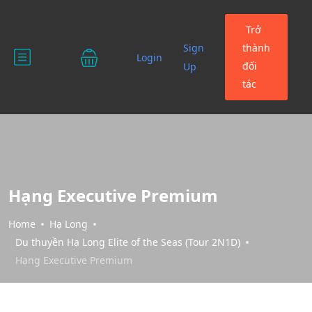
Trở
Sign
thành
Login
đối
Up
tác
Hạng Executive Premium
Home
Hạ Long
Du thuyền Hạ Long Elite of the Seas (Tour 2N1D)
Hạng Executive Premium