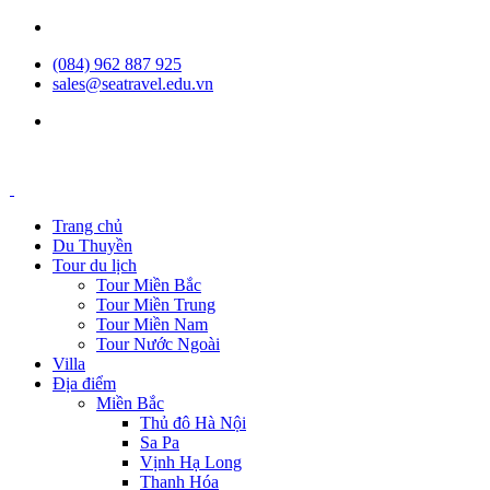
(084) 962 887 925
sales@seatravel.edu.vn
Trang chủ
Du Thuyền
Tour du lịch
Tour Miền Bắc
Tour Miền Trung
Tour Miền Nam
Tour Nước Ngoài
Villa
Địa điểm
Miền Bắc
Thủ đô Hà Nội
Sa Pa
Vịnh Hạ Long
Thanh Hóa