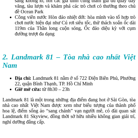
sáng khổng lồ, nơi các gia đình cùng tham gia đu quay dây
văng, tàu lượn và khám phá các trò chơi có thưởng theo chủ
đề Ocean Park
Công viên nước Hòn đảo nhiệt đới: hòa mình vào tổ hợp trò
chơi nước hiện đại như Cú rơi siêu tốc, thử thách xoắn ốc dài
119m của Thần long cuộn sóng, Ốc đảo diệu kỳ với cụm
đường trượt đa dạng
2. Landmark 81 – Tòa nhà cao nhất Việt
Nam
Địa chỉ:
Landmark 81 nằm ở số 722 Điện Biên Phủ, Phường
22, quận Bình Thạnh, TP. Hồ Chí Minh
Giờ mở cửa:
từ 8h30 – 23h
Landmark 81 là một trong những địa điểm đang hot ở Sài Gòn, tòa
nhà cao nhất Việt Nam được xem như biểu tượng của thành phố
hoa lệ, điểm sống ảo “sang chảnh” vạn người mê, có đài quan sát
Landmark 81 Skyview, đồng thời sở hữu nhiều không gian giải trí,
nghỉ dưỡng đẳng cấp.