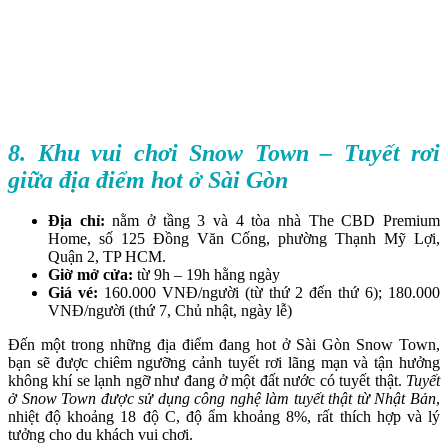
8. Khu vui chơi Snow Town – Tuyết rơi
giữa địa điểm hot ở Sài Gòn
Địa chỉ:
nằm ở tầng 3 và 4 tòa nhà The CBD Premium
Home, số 125 Đồng Văn Cống, phường Thạnh Mỹ Lợi,
Quận 2, TP HCM.
Giờ mở cửa:
từ 9h – 19h hằng ngày
Giá vé:
160.000 VNĐ/người (từ thứ 2 đến thứ 6); 180.000
VNĐ/người (thứ 7, Chủ nhật, ngày lễ)
Đến một trong những địa điểm đang hot ở Sài Gòn Snow Town,
bạn sẽ được chiêm ngưỡng cảnh tuyết rơi lãng mạn và tận hưởng
không khí se lạnh ngỡ như đang ở một đất nước có tuyết thật.
Tuyết
ở Snow Town được sử dụng công nghệ làm tuyết thật từ Nhật Bản
,
nhiệt độ khoảng 18 độ C, độ ẩm khoảng 8%, rất thích hợp và lý
tưởng cho du khách vui chơi.