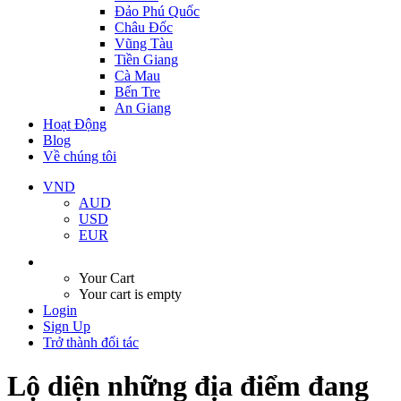
Đảo Phú Quốc
Châu Đốc
Vũng Tàu
Tiền Giang
Cà Mau
Bến Tre
An Giang
Hoạt Động
Blog
Về chúng tôi
VND
AUD
USD
EUR
Your Cart
Your cart is empty
Login
Sign Up
Trở thành đối tác
Lộ diện những địa điểm đang