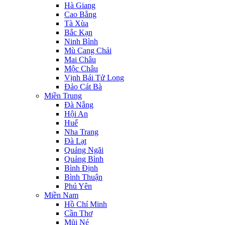
Hà Giang
Cao Bằng
Tà Xùa
Bắc Kạn
Ninh Bình
Mù Cang Chải
Mai Châu
Mộc Châu
Vịnh Bái Tử Long
Đảo Cát Bà
Miền Trung
Đà Nẵng
Hội An
Huế
Nha Trang
Đà Lạt
Quảng Ngãi
Quảng Bình
Bình Định
Bình Thuận
Phú Yên
Miền Nam
Hồ Chí Minh
Cần Thơ
Mũi Né