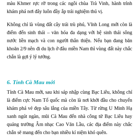
màu Khmer rực rỡ trong các ngôi chùa Trà Vinh, hành trình
khám phá nơi đây luôn đầy ắp trải nghiệm thú vị.
Không chỉ là vùng đất cây trái trù phú, Vĩnh Long mới còn là
điểm đến sinh thái – văn hóa đa dạng với hệ sinh thái sông
nước liền mạch và con người thân thiện. Nếu bạn đang băn
khoăn 2/9 nên đi du lịch ở đâu miền Nam thì vùng đất này chắc
chắn là gợi ý lý tưởng.
6. Tỉnh Cà Mau mới
Tỉnh Cà Mau mới, sau khi sáp nhập cùng Bạc Liêu, không chỉ
là điểm cực Nam Tổ quốc mà còn là nơi khởi đầu cho chuyến
khám phá vẻ đẹp sâu lắng của miền Tây. Từ rừng U Minh Hạ
xanh ngút ngàn, mũi Cà Mau đến nhà công tử Bạc Liêu hay
quảng trường Âm nhạc Cao Văn Lầu, các địa điểm này chắc
chắn sẽ mang đến cho bạn nhiều kỉ niệm khó quên.