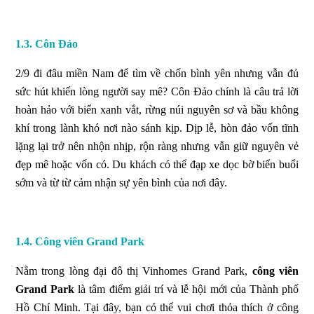
1.3. Côn Đảo
2/9 đi đâu miền Nam để tìm về chốn bình yên nhưng vẫn đủ
sức hút khiến lòng người say mê? Côn Đảo chính là câu trả lời
hoàn hảo với biển xanh vắt, rừng núi nguyên sơ và bầu không
khí trong lành khó nơi nào sánh kịp. Dịp lễ, hòn đảo vốn tĩnh
lặng lại trở nên nhộn nhịp, rộn ràng nhưng vẫn giữ nguyên vẻ
đẹp mê hoặc vốn có. Du khách có thể đạp xe dọc bờ biển buổi
sớm và từ từ cảm nhận sự yên bình của nơi đây.
1.4. Công viên Grand Park
Nằm trong lòng đại đô thị Vinhomes Grand Park,
công viên
Grand Park
là tâm điểm giải trí và lễ hội mới của Thành phố
Hồ Chí Minh. Tại đây, bạn có thể vui chơi thỏa thích ở công