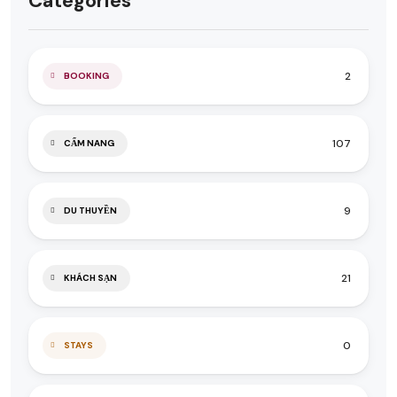
Categories
2
BOOKING
107
CẨM NANG
9
DU THUYỀN
21
KHÁCH SẠN
0
STAYS