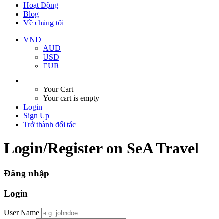
Hoạt Động
Blog
Về chúng tôi
VND
AUD
USD
EUR
Your Cart
Your cart is empty
Login
Sign Up
Trở thành đối tác
Login/Register on SeA Travel
Đăng nhập
Login
User Name