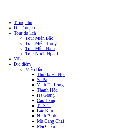
Trang chủ
Du Thuyền
Tour du lịch
Tour Miền Bắc
Tour Miền Trung
Tour Miền Nam
Tour Nước Ngoài
Villa
Địa điểm
Miền Bắc
Thủ đô Hà Nội
Sa Pa
Vịnh Hạ Long
Thanh Hóa
Hà Giang
Cao Bằng
Tà Xùa
Bắc Kạn
Ninh Bình
Mù Cang Chải
Mai Châu