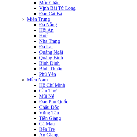
Mộc Châu
Vịnh Bái Tử Long
Đảo Cát Bà
Miền Trung
Đà Nẵng
Hội An
Huế
Nha Trang
Đà Lạt
Quảng Ngãi
Quảng Bình
Bình Định
Bình Thuận
Phú Yên
Miền Nam
Hồ Chí Minh
Cần Thơ
Mũi Né
Đảo Phú Quốc
Châu Đốc
Vũng Tàu
Tiền Giang
Cà Mau
Bến Tre
An Giang