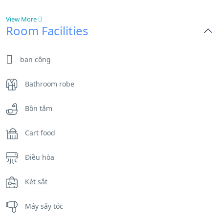
View More
Room Facilities
ban công
Bathroom robe
Bồn tắm
Cart food
Điều hòa
Két sắt
Máy sấy tóc