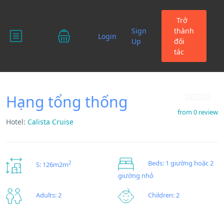
Trở
Sign
thành
Login
Up
đối
tác
Hạng tổng thống
from 0 review
Hotel:
Calista Cruise
Beds: 1 giường hoặc 2
2
S: 126m2m
giường nhỏ
Children: 2
Adults: 2