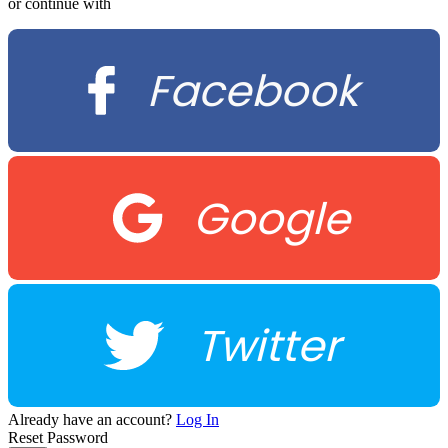
or continue with
Facebook
Google
Twitter
Already have an account?
Log In
Reset Password