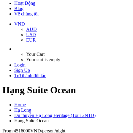
Hoạt Động
Blog
Về chúng tôi
VND
AUD
USD
EUR
Your Cart
Your cart is empty
Login
Sign Up
Trở thành đối tác
Hạng Suite Ocean
Home
Hạ Long
Du thuyền Hạ Long Heritage (Tour 2N1D)
Hạng Suite Ocean
From:
4516000VND
/person/night