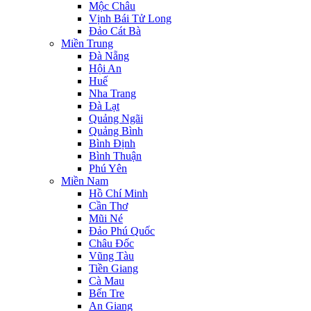
Mộc Châu
Vịnh Bái Tử Long
Đảo Cát Bà
Miền Trung
Đà Nẵng
Hội An
Huế
Nha Trang
Đà Lạt
Quảng Ngãi
Quảng Bình
Bình Định
Bình Thuận
Phú Yên
Miền Nam
Hồ Chí Minh
Cần Thơ
Mũi Né
Đảo Phú Quốc
Châu Đốc
Vũng Tàu
Tiền Giang
Cà Mau
Bến Tre
An Giang