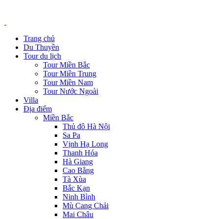
Trang chủ
Du Thuyền
Tour du lịch
Tour Miền Bắc
Tour Miền Trung
Tour Miền Nam
Tour Nước Ngoài
Villa
Địa điểm
Miền Bắc
Thủ đô Hà Nội
Sa Pa
Vịnh Hạ Long
Thanh Hóa
Hà Giang
Cao Bằng
Tà Xùa
Bắc Kạn
Ninh Bình
Mù Cang Chải
Mai Châu