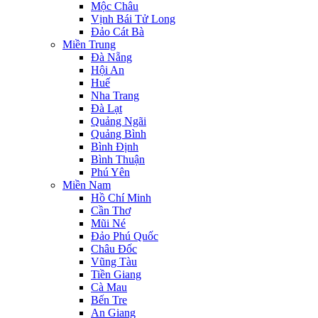
Mộc Châu
Vịnh Bái Tử Long
Đảo Cát Bà
Miền Trung
Đà Nẵng
Hội An
Huế
Nha Trang
Đà Lạt
Quảng Ngãi
Quảng Bình
Bình Định
Bình Thuận
Phú Yên
Miền Nam
Hồ Chí Minh
Cần Thơ
Mũi Né
Đảo Phú Quốc
Châu Đốc
Vũng Tàu
Tiền Giang
Cà Mau
Bến Tre
An Giang