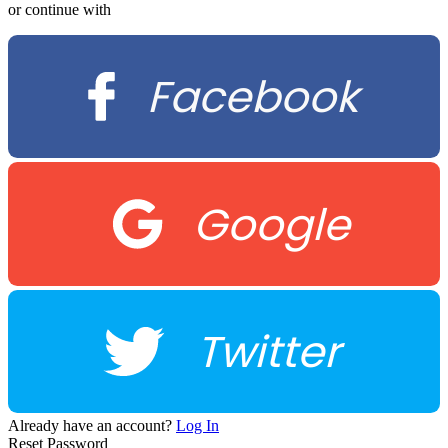
or continue with
Facebook
Google
Twitter
Already have an account?
Log In
Reset Password