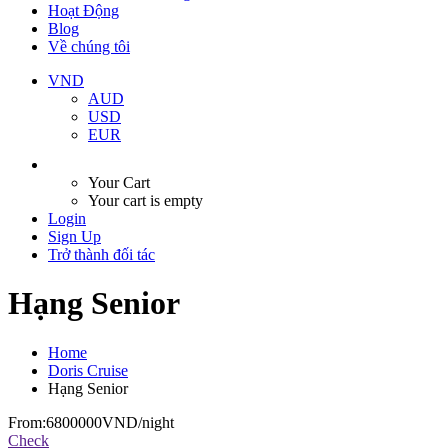
Hoạt Động
Blog
Về chúng tôi
VND
AUD
USD
EUR
Your Cart
Your cart is empty
Login
Sign Up
Trở thành đối tác
Hạng Senior
Home
Doris Cruise
Hạng Senior
From:
6800000VND
/night
Check