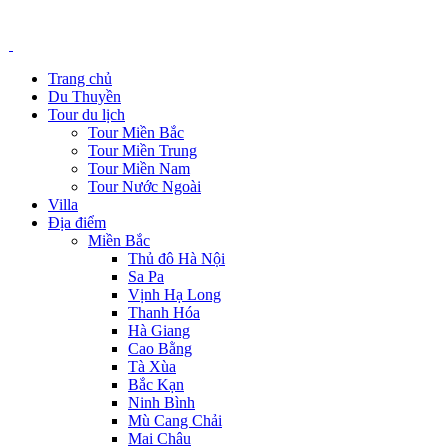
Trang chủ
Du Thuyền
Tour du lịch
Tour Miền Bắc
Tour Miền Trung
Tour Miền Nam
Tour Nước Ngoài
Villa
Địa điểm
Miền Bắc
Thủ đô Hà Nội
Sa Pa
Vịnh Hạ Long
Thanh Hóa
Hà Giang
Cao Bằng
Tà Xùa
Bắc Kạn
Ninh Bình
Mù Cang Chải
Mai Châu