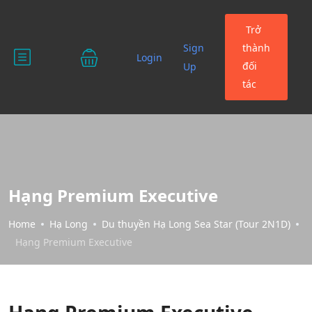
Trở
Sign
thành
Login
đối
Up
tác
Hạng Premium Executive
Home
Hạ Long
Du thuyền Hạ Long Sea Star (Tour 2N1D)
Hạng Premium Executive