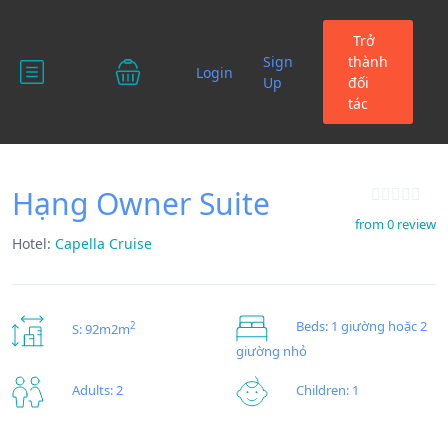
Trở
Sign
thành
Login
Up
đối
tác
Hạng Owner Suite
from 0 review
Hotel:
Capella Cruise
Beds: 1 giường hoặc 2
2
S: 92m2m
giường nhỏ
Children: 1
Adults: 2