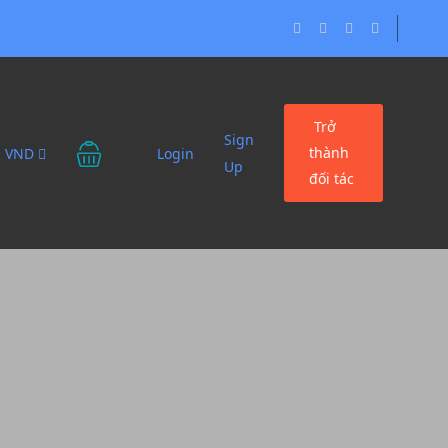
Trở
Sign
thành
VND
Login
Up
đối tác