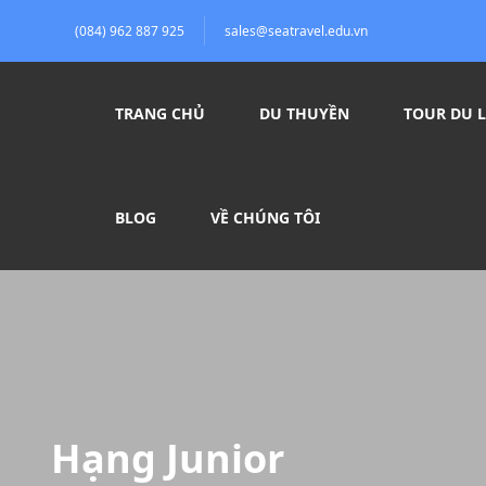
(084) 962 887 925
sales@seatravel.edu.vn
TRANG CHỦ
DU THUYỀN
TOUR DU L
BLOG
VỀ CHÚNG TÔI
Hạng Junior