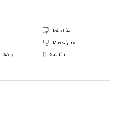
Điều hòa
Máy sấy tóc
Sữa tắm
m đứng