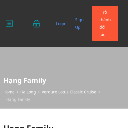
Trở
Sign
thành
Login
đối
Up
tác
Hạng Family
Home
Hạ Long
Verdure Lotus Classic Cruise
Hạng Family