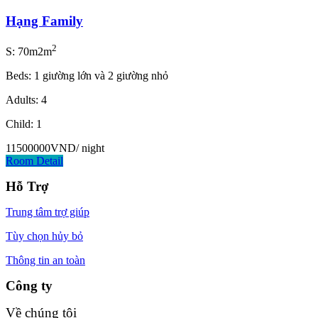
Hạng Family
2
S: 70m2m
Beds: 1 giường lớn và 2 giường nhỏ
Adults: 4
Child: 1
11500000VND
/ night
Room Detail
Hỗ Trợ
Trung tâm trợ giúp
Tùy chọn hủy bỏ
Thông tin an toàn
Công ty
Về chúng tôi​