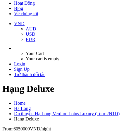
Hoạt Động
Blog
Về chúng tôi
VND
AUD
USD
EUR
Your Cart
Your cart is empty
Login
Sign Up
Trở thành đối tác
Hạng Deluxe
Home
Hạ Long
Du thuyền Hạ Long Verdure Lotus Luxury (Tour 2N1D)
Hạng Deluxe
From:
6050000VND
/night