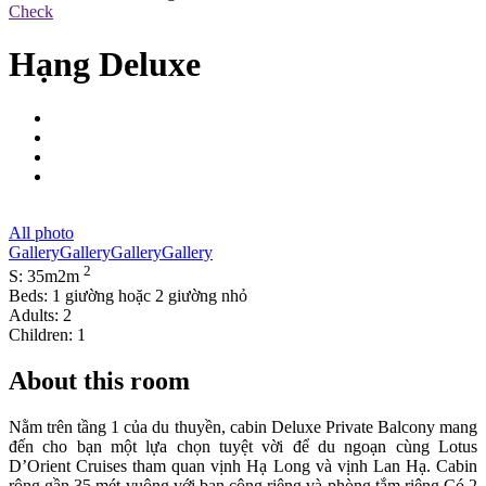
Check
Hạng Deluxe
All photo
Gallery
Gallery
Gallery
Gallery
2
S: 35m2m
Beds: 1 giường hoặc 2 giường nhỏ
Adults: 2
Children: 1
About this room
Nằm trên tầng 1 của du thuyền, cabin Deluxe Private Balcony mang
đến cho bạn một lựa chọn tuyệt vời để du ngoạn cùng Lotus
D’Orient Cruises tham quan vịnh Hạ Long và vịnh Lan Hạ. Cabin
rộng gần 35 mét vuông với ban công riêng và phòng tắm riêng.Có 2