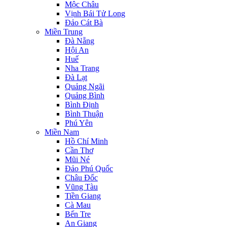
Mộc Châu
Vịnh Bái Tử Long
Đảo Cát Bà
Miền Trung
Đà Nẵng
Hội An
Huế
Nha Trang
Đà Lạt
Quảng Ngãi
Quảng Bình
Bình Định
Bình Thuận
Phú Yên
Miền Nam
Hồ Chí Minh
Cần Thơ
Mũi Né
Đảo Phú Quốc
Châu Đốc
Vũng Tàu
Tiền Giang
Cà Mau
Bến Tre
An Giang