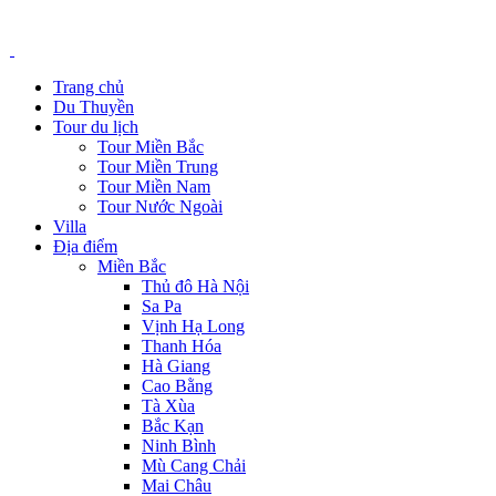
Trang chủ
Du Thuyền
Tour du lịch
Tour Miền Bắc
Tour Miền Trung
Tour Miền Nam
Tour Nước Ngoài
Villa
Địa điểm
Miền Bắc
Thủ đô Hà Nội
Sa Pa
Vịnh Hạ Long
Thanh Hóa
Hà Giang
Cao Bằng
Tà Xùa
Bắc Kạn
Ninh Bình
Mù Cang Chải
Mai Châu