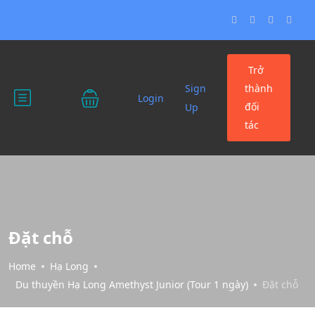
Trở
Sign
thành
Login
đối
Up
tác
Đặt chỗ
Home
Hạ Long
Du thuyền Hạ Long Amethyst Junior (Tour 1 ngày)
Đặt chỗ