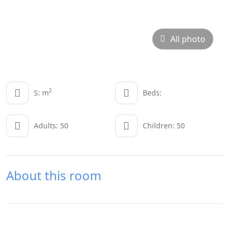
All photo
2
S: m
Beds:
Adults: 50
Children: 50
About this room