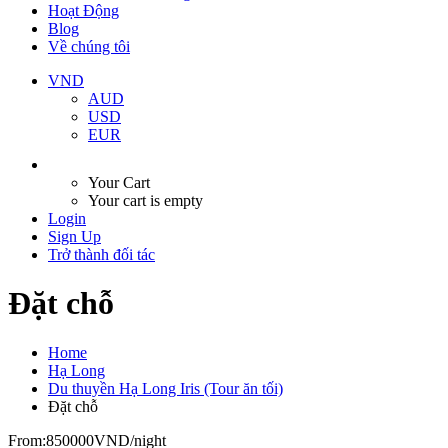
Hoạt Động
Blog
Về chúng tôi
VND
AUD
USD
EUR
Your Cart
Your cart is empty
Login
Sign Up
Trở thành đối tác
Đặt chỗ
Home
Hạ Long
Du thuyền Hạ Long Iris (Tour ăn tối)
Đặt chỗ
From:
850000VND
/night