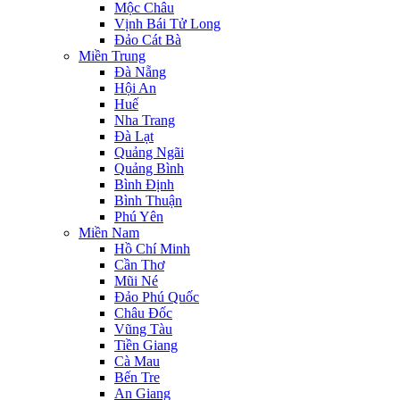
Mộc Châu
Vịnh Bái Tử Long
Đảo Cát Bà
Miền Trung
Đà Nẵng
Hội An
Huế
Nha Trang
Đà Lạt
Quảng Ngãi
Quảng Bình
Bình Định
Bình Thuận
Phú Yên
Miền Nam
Hồ Chí Minh
Cần Thơ
Mũi Né
Đảo Phú Quốc
Châu Đốc
Vũng Tàu
Tiền Giang
Cà Mau
Bến Tre
An Giang