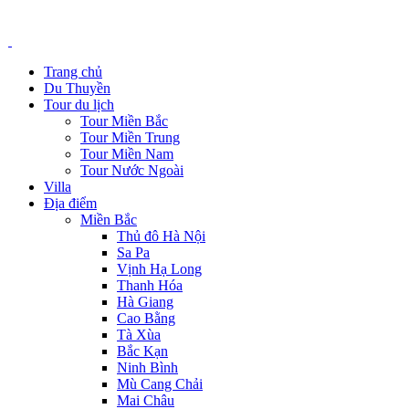
Trang chủ
Du Thuyền
Tour du lịch
Tour Miền Bắc
Tour Miền Trung
Tour Miền Nam
Tour Nước Ngoài
Villa
Địa điểm
Miền Bắc
Thủ đô Hà Nội
Sa Pa
Vịnh Hạ Long
Thanh Hóa
Hà Giang
Cao Bằng
Tà Xùa
Bắc Kạn
Ninh Bình
Mù Cang Chải
Mai Châu