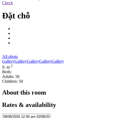
Check
Đặt chỗ
All photo
Gallery
Gallery
Gallery
Gallery
Gallery
2
S: m
Beds:
Adults: 50
Children: 50
About this room
Rates & availability