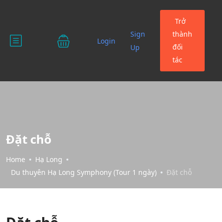
Trở
Sign
thành
Login
đối
Up
tác
Đặt chỗ
Home
Hạ Long
Du thuyên Hạ Long Symphony (Tour 1 ngày)
Đặt chỗ