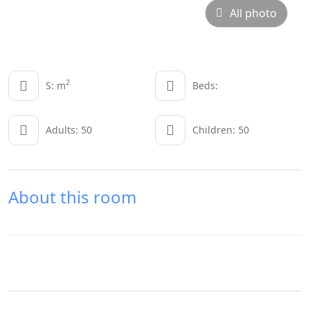
All photo
2
S: m
Beds:
Adults: 50
Children: 50
About this room