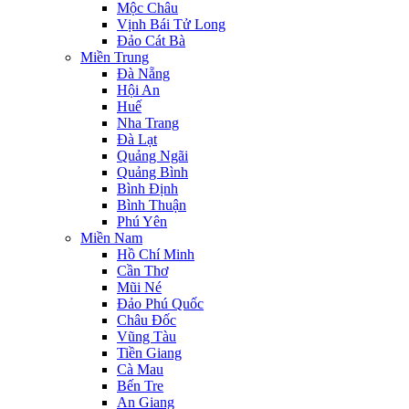
Mộc Châu
Vịnh Bái Tử Long
Đảo Cát Bà
Miền Trung
Đà Nẵng
Hội An
Huế
Nha Trang
Đà Lạt
Quảng Ngãi
Quảng Bình
Bình Định
Bình Thuận
Phú Yên
Miền Nam
Hồ Chí Minh
Cần Thơ
Mũi Né
Đảo Phú Quốc
Châu Đốc
Vũng Tàu
Tiền Giang
Cà Mau
Bến Tre
An Giang