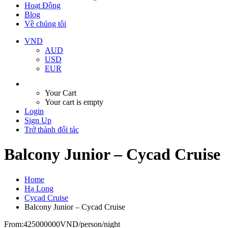
Hoạt Động
Blog
Về chúng tôi
VND
AUD
USD
EUR
Your Cart
Your cart is empty
Login
Sign Up
Trở thành đối tác
Balcony Junior – Cycad Cruise
Home
Hạ Long
Cycad Cruise
Balcony Junior – Cycad Cruise
From:
425000000VND
/person/night