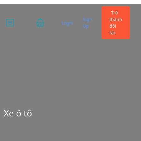
Trở
Sign
thành
Login
Up
đối
tác
Xe ô tô